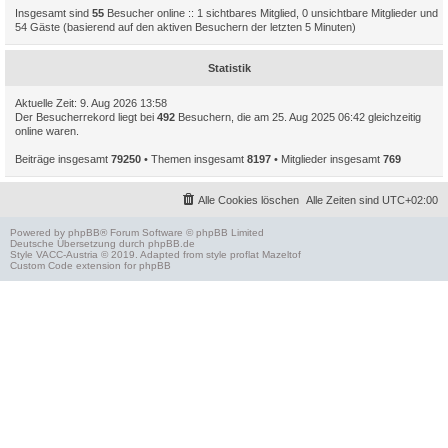
Insgesamt sind
55
Besucher online :: 1 sichtbares Mitglied, 0 unsichtbare Mitglieder und
54 Gäste (basierend auf den aktiven Besuchern der letzten 5 Minuten)
Statistik
Aktuelle Zeit: 9. Aug 2026 13:58
Der Besucherrekord liegt bei
492
Besuchern, die am 25. Aug 2025 06:42 gleichzeitig
online waren.
Beiträge insgesamt
79250
• Themen insgesamt
8197
• Mitglieder insgesamt
769
Alle Cookies löschen
Alle Zeiten sind
UTC+02:00
Powered by
phpBB
® Forum Software © phpBB Limited
Deutsche Übersetzung durch
phpBB.de
Style
VACC-Austria
© 2019. Adapted from style proflat
Mazeltof
Custom Code
extension for phpBB