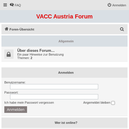
FAQ
Anmelden
VACC Austria Forum
S
Foren-Übersicht
u
Allgemein
c
h
Über dieses Forum...
Ein paar Hinweise zur Benutzung
e
Themen:
2
Anmelden
Benutzername:
Passwort:
Ich habe mein Passwort vergessen
Angemeldet bleiben
Wer ist online?