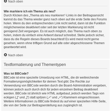
Nach oben
Wie markiere ich ein Thema als neu?
Durch Klicken des „Thema als neu markieren“-Links in der Beitragsansicht
kannst du das Thema wieder ganz nach oben auf die erste Seite des Forums
holen. Wenn du den entsprechenden Link nicht siehst, dann ist die Funktion
möglicherweise deaktiviert oder seit der letzten Markierung ist nicht
genügend Zeit vergangen. Es ist auch möglich, das Thema nach oben zu
holen, indem du einfach eine Antwort darauf schreibst. Stelle jedoch sicher,
dass du die Regeln dieses Boards beachtest! Es wird meist nicht gerne
gesehen, wenn ohne triftigen Grund auf alte oder abgeschlossene Themen
geantwortet wird.
Nach oben
Textformatierung und Thementypen
Was ist BBCode?
BBCode ist eine spezielle Umsetzung von HTML, die dir weitreichende
Formatierungsmöglichkeiten für deinen Text gibt. Die Rechte zur
Verwendung von BBCode werden durch die Board-Administration vergeben,
können jedoch auch durch dich für jeden einzelnen Beitrag deaktiviert
werden. BBCode ist ähnlich wie HTML aufgebaut, jedoch werden Tags von
eckigen („[“ und „]“) statt spitzen („<“ und „>“) Klammern eingeschlossen.
Weitere Informationen zu BBCode findest du auf einer speziellen Hilfe-Seite,
die von der Seite zur Beitragserstellung aus zugänglich ist.