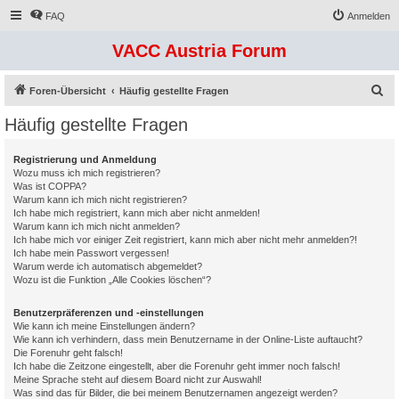
FAQ
Anmelden
VACC Austria Forum
S
Foren-Übersicht
Häufig gestellte Fragen
u
Häufig gestellte Fragen
c
h
Registrierung und Anmeldung
Wozu muss ich mich registrieren?
e
Was ist COPPA?
Warum kann ich mich nicht registrieren?
Ich habe mich registriert, kann mich aber nicht anmelden!
Warum kann ich mich nicht anmelden?
Ich habe mich vor einiger Zeit registriert, kann mich aber nicht mehr anmelden?!
Ich habe mein Passwort vergessen!
Warum werde ich automatisch abgemeldet?
Wozu ist die Funktion „Alle Cookies löschen“?
Benutzerpräferenzen und -einstellungen
Wie kann ich meine Einstellungen ändern?
Wie kann ich verhindern, dass mein Benutzername in der Online-Liste auftaucht?
Die Forenuhr geht falsch!
Ich habe die Zeitzone eingestellt, aber die Forenuhr geht immer noch falsch!
Meine Sprache steht auf diesem Board nicht zur Auswahl!
Was sind das für Bilder, die bei meinem Benutzernamen angezeigt werden?