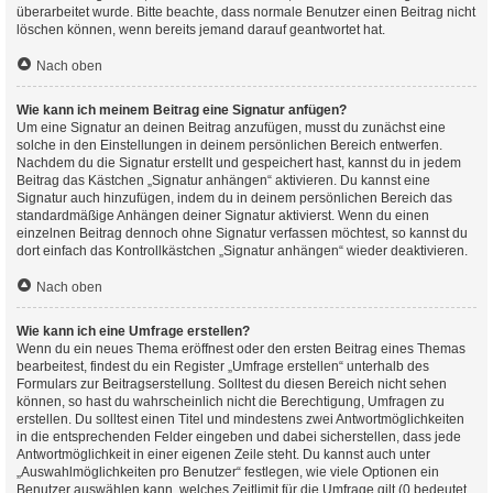
überarbeitet wurde. Bitte beachte, dass normale Benutzer einen Beitrag nicht
löschen können, wenn bereits jemand darauf geantwortet hat.
Nach oben
Wie kann ich meinem Beitrag eine Signatur anfügen?
Um eine Signatur an deinen Beitrag anzufügen, musst du zunächst eine
solche in den Einstellungen in deinem persönlichen Bereich entwerfen.
Nachdem du die Signatur erstellt und gespeichert hast, kannst du in jedem
Beitrag das Kästchen „Signatur anhängen“ aktivieren. Du kannst eine
Signatur auch hinzufügen, indem du in deinem persönlichen Bereich das
standardmäßige Anhängen deiner Signatur aktivierst. Wenn du einen
einzelnen Beitrag dennoch ohne Signatur verfassen möchtest, so kannst du
dort einfach das Kontrollkästchen „Signatur anhängen“ wieder deaktivieren.
Nach oben
Wie kann ich eine Umfrage erstellen?
Wenn du ein neues Thema eröffnest oder den ersten Beitrag eines Themas
bearbeitest, findest du ein Register „Umfrage erstellen“ unterhalb des
Formulars zur Beitragserstellung. Solltest du diesen Bereich nicht sehen
können, so hast du wahrscheinlich nicht die Berechtigung, Umfragen zu
erstellen. Du solltest einen Titel und mindestens zwei Antwortmöglichkeiten
in die entsprechenden Felder eingeben und dabei sicherstellen, dass jede
Antwortmöglichkeit in einer eigenen Zeile steht. Du kannst auch unter
„Auswahlmöglichkeiten pro Benutzer“ festlegen, wie viele Optionen ein
Benutzer auswählen kann, welches Zeitlimit für die Umfrage gilt (0 bedeutet