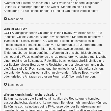
Avatarbilder, Private Nachrichten, E-Mail-Versand an andere Mitglieder,
Beitritt zu Benutzergruppen und so weiter. Wir empfehlen dir eine
Anmeldung, da sie schnell erledigt ist und dir zahlreiche Vorteile bietet.
Nach oben
Was ist COPPA?
COPPA, ausgeschrieben Children’s Online Privacy Protection Act of 1998
(deutsch: Gesetz zum Schutz der Privatsphäre von Kindern im Internet von
1998) ist ein Gesetz in den USA, welches festlegt, dass Websites, die
möglicherweise persönliche Daten von Kindern unter 13 Jahren erheben,
hierzu die Zustimmung der Eltern beziehungsweise des oder der
Erziehungsberechtigten benötigen. Wenn du dir unsicher bist, ob dies auf
dich oder die Website, auf der du dich zu registrieren versuchst, zutrifft, ziehe
einen rechtlichen Beistand zu Rate. Bitte beachte, dass phpBB Limited und
der Besitzer dieses Boards keine Rechtsberatung anbieten kann und nicht
die Anlaufstelle für Rechtsangelegenheiten jeglicher Art ist; außer solchen,
die unter der Frage „An wen soll ich mich wenden, falls es Beschwerden
oder juristische Anfragen zu diesem Forum gibt?“ behandelt werden.
Nach oben
Warum kann ich mich nicht registrieren?
Es kann sein, dass die Board-Administration die Registrierung komplett
ausgeschaltet hat, damit sich keine neuen Benutzer mehr anmelden können.
Es könnte auch sein, dass deine IP-Adresse oder der Benutzername, mit
dem du dich registrieren möchtest, gesperrt wurden. Um Hilfe zu erhalten,