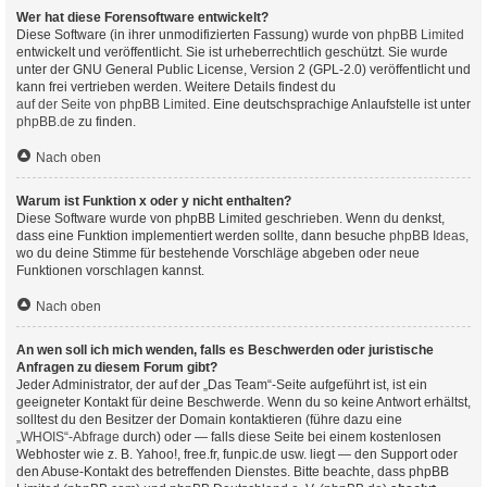
Wer hat diese Forensoftware entwickelt?
Diese Software (in ihrer unmodifizierten Fassung) wurde von
phpBB Limited
entwickelt und veröffentlicht. Sie ist urheberrechtlich geschützt. Sie wurde
unter der GNU General Public License, Version 2 (GPL-2.0) veröffentlicht und
kann frei vertrieben werden. Weitere Details findest du
auf der Seite von phpBB Limited
. Eine deutschsprachige Anlaufstelle ist unter
phpBB.de
zu finden.
Nach oben
Warum ist Funktion x oder y nicht enthalten?
Diese Software wurde von phpBB Limited geschrieben. Wenn du denkst,
dass eine Funktion implementiert werden sollte, dann besuche
phpBB Ideas
,
wo du deine Stimme für bestehende Vorschläge abgeben oder neue
Funktionen vorschlagen kannst.
Nach oben
An wen soll ich mich wenden, falls es Beschwerden oder juristische
Anfragen zu diesem Forum gibt?
Jeder Administrator, der auf der „Das Team“-Seite aufgeführt ist, ist ein
geeigneter Kontakt für deine Beschwerde. Wenn du so keine Antwort erhältst,
solltest du den Besitzer der Domain kontaktieren (führe dazu eine
„WHOIS“-Abfrage
durch) oder — falls diese Seite bei einem kostenlosen
Webhoster wie z. B. Yahoo!, free.fr, funpic.de usw. liegt — den Support oder
den Abuse-Kontakt des betreffenden Dienstes. Bitte beachte, dass phpBB