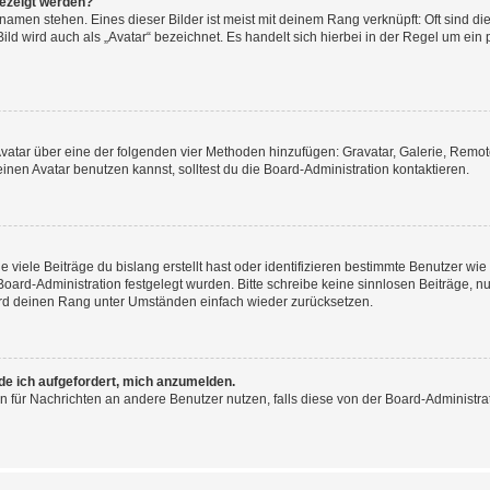
gezeigt werden?
amen stehen. Eines dieser Bilder ist meist mit deinem Rang verknüpft: Oft sind di
ld wird auch als „Avatar“ bezeichnet. Es handelt sich hierbei in der Regel um ein
 Avatar über eine der folgenden vier Methoden hinzufügen: Gravatar, Galerie, Rem
en Avatar benutzen kannst, solltest du die Board-Administration kontaktieren.
viele Beiträge du bislang erstellt hast oder identifizieren bestimmte Benutzer w
 Board-Administration festgelegt wurden. Bitte schreibe keine sinnlosen Beiträge
wird deinen Rang unter Umständen einfach wieder zurücksetzen.
rde ich aufgefordert, mich anzumelden.
ion für Nachrichten an andere Benutzer nutzen, falls diese von der Board-Administ