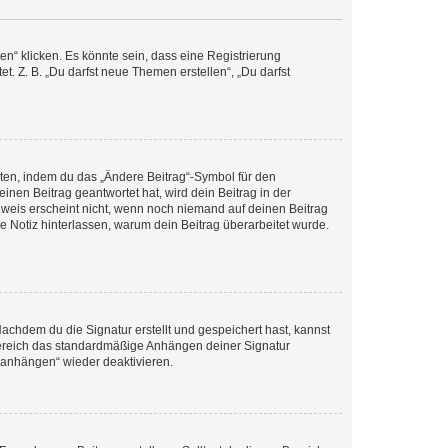
n“ klicken. Es könnte sein, dass eine Registrierung
t. Z. B. „Du darfst neue Themen erstellen“, „Du darfst
iten, indem du das „Ändere Beitrag“-Symbol für den
inen Beitrag geantwortet hat, wird dein Beitrag in der
nweis erscheint nicht, wenn noch niemand auf deinen Beitrag
ne Notiz hinterlassen, warum dein Beitrag überarbeitet wurde.
chdem du die Signatur erstellt und gespeichert hast, kannst
Bereich das standardmäßige Anhängen deiner Signatur
r anhängen“ wieder deaktivieren.