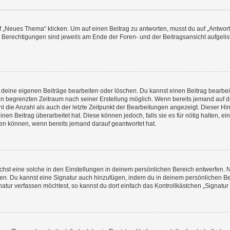
„Neues Thema“ klicken. Um auf einen Beitrag zu antworten, musst du auf „Antworte
e Berechtigungen sind jeweils am Ende der Foren- und der Beitragsansicht aufgeliste
r deine eigenen Beiträge bearbeiten oder löschen. Du kannst einen Beitrag bearbe
inen begrenzten Zeitraum nach seiner Erstellung möglich. Wenn bereits jemand auf de
 die Anzahl als auch der letzte Zeitpunkt der Bearbeitungen angezeigt. Dieser Hi
en Beitrag überarbeitet hat. Diese können jedoch, falls sie es für nötig halten, ei
hen können, wenn bereits jemand darauf geantwortet hat.
st eine solche in den Einstellungen in deinem persönlichen Bereich entwerfen. Na
eren. Du kannst eine Signatur auch hinzufügen, indem du in deinem persönlichen 
atur verfassen möchtest, so kannst du dort einfach das Kontrollkästchen „Signatu