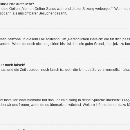
ine-Liste auftaucht?
n eine Option „Meinen Online-Status während dieser Sitzung verbergen“. Wenn du d
st dann als unsichtbarer Besucher gezählt.
en Zeitzone. In diesem Fall solltest du im „Persönlichen Bereich“ die für dich passe
den. Wenn du noch nicht registriert bist, ist dies ein guter Grund, dies jetzt zu tun
mer noch falsch!
t hast und die Zeit trotzdem noch falsch ist, geht die Uhr des Servers vermutlich fal
t installiert oder niemand hat das Forum bislang in deine Sprache übersetzt. Frag
, würden wir uns freuen, wenn du es übersetzen würdest. Weitere Informationen dazu