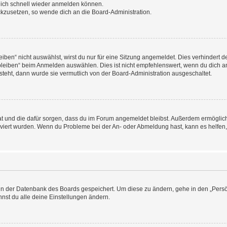
 dich schnell wieder anmelden können.
ückzusetzen, so wende dich an die Board-Administration.
en“ nicht auswählst, wirst du nur für eine Sitzung angemeldet. Dies verhindert 
leiben“ beim Anmelden auswählen. Dies ist nicht empfehlenswert, wenn du dich an
 steht, dann wurde sie vermutlich von der Board-Administration ausgeschaltet.
 hat und die dafür sorgen, dass du im Forum angemeldet bleibst. Außerdem ermögli
tiviert wurden. Wenn du Probleme bei der An- oder Abmeldung hast, kann es helfen
n in der Datenbank des Boards gespeichert. Um diese zu ändern, gehe in den „Persö
nst du alle deine Einstellungen ändern.