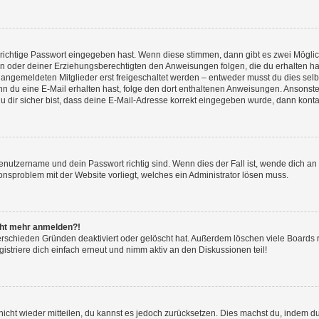
 richtige Passwort eingegeben hast. Wenn diese stimmen, dann gibt es zwei Mögl
tern oder deiner Erziehungsberechtigten den Anweisungen folgen, die du erhalten ha
u angemeldeten Mitglieder erst freigeschaltet werden – entweder musst du dies selbs
. Wenn du eine E-Mail erhalten hast, folge den dort enthaltenen Anweisungen. Ansons
 dir sicher bist, dass deine E-Mail-Adresse korrekt eingegeben wurde, dann kontak
Benutzername und dein Passwort richtig sind. Wenn dies der Fall ist, wende dich a
ionsproblem mit der Website vorliegt, welches ein Administrator lösen muss.
icht mehr anmelden?!
erschieden Gründen deaktiviert oder gelöscht hat. Außerdem löschen viele Boards r
triere dich einfach erneut und nimm aktiv an den Diskussionen teil!
 nicht wieder mitteilen, du kannst es jedoch zurücksetzen. Dies machst du, indem 