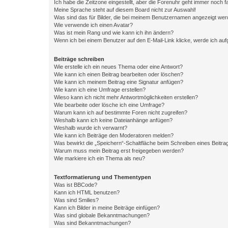
Ich habe die Zeitzone eingestellt, aber die Forenuhr geht immer noch f
Meine Sprache steht auf diesem Board nicht zur Auswahl!
Was sind das für Bilder, die bei meinem Benutzernamen angezeigt we
Wie verwende ich einen Avatar?
Was ist mein Rang und wie kann ich ihn ändern?
Wenn ich bei einem Benutzer auf den E-Mail-Link klicke, werde ich au
Beiträge schreiben
Wie erstelle ich ein neues Thema oder eine Antwort?
Wie kann ich einen Beitrag bearbeiten oder löschen?
Wie kann ich meinem Beitrag eine Signatur anfügen?
Wie kann ich eine Umfrage erstellen?
Wieso kann ich nicht mehr Antwortmöglichkeiten erstellen?
Wie bearbeite oder lösche ich eine Umfrage?
Warum kann ich auf bestimmte Foren nicht zugreifen?
Weshalb kann ich keine Dateianhänge anfügen?
Weshalb wurde ich verwarnt?
Wie kann ich Beiträge den Moderatoren melden?
Was bewirkt die „Speichern“-Schaltfläche beim Schreiben eines Beitra
Warum muss mein Beitrag erst freigegeben werden?
Wie markiere ich ein Thema als neu?
Textformatierung und Thementypen
Was ist BBCode?
Kann ich HTML benutzen?
Was sind Smilies?
Kann ich Bilder in meine Beiträge einfügen?
Was sind globale Bekanntmachungen?
Was sind Bekanntmachungen?