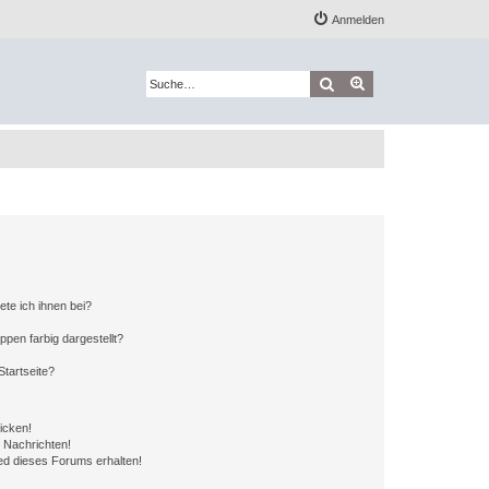
Anmelden
Suche
Erweiterte Suche
ete ich ihnen bei?
en farbig dargestellt?
tartseite?
icken!
 Nachrichten!
ed dieses Forums erhalten!