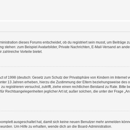
istration dieses Forums entscheidet, ob du registriert sein musst, um Beiträge zu s
ung stehen: zum Beispiel Avatarbilder, Private Nachrichten, E-Mail-Versand an ander
 zahlreiche Vorteile bietet.
t of 1998 (deutsch: Gesetz zum Schutz der Privatsphäre von Kindern im Internet vo
unter 13 Jahren erheben, hierzu die Zustimmung der Eltern beziehungsweise des o
h zu registrieren versuchst, zutrifft, ziehe einen rechtlichen Beistand zu Rate. Bit
für Rechtsangelegenheiten jeglicher Art ist; außer solchen, die unter der Frage „
.
g komplett ausgeschaltet hat, damit sich keine neuen Benutzer mehr anmelden könn
 wurden. Um Hilfe zu erhalten, wende dich an die Board-Administration.