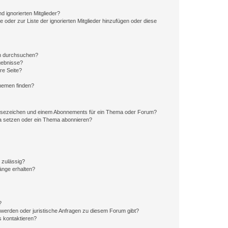
d ignorierten Mitglieder?
e oder zur Liste der ignorierten Mitglieder hinzufügen oder diese
en durchsuchen?
gebnisse?
re Seite?
hemen finden?
esezeichen und einem Abonnements für ein Thema oder Forum?
a setzen oder ein Thema abonnieren?
 zulässig?
hänge erhalten?
?
hwerden oder juristische Anfragen zu diesem Forum gibt?
s kontaktieren?