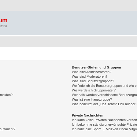
rum
stria
Benutzer-Stufen und Gruppen
Was sind Administratoren?
Was sind Moderatoren?
Was sind Benutzergruppen?
Wo finde ich die Benutzergruppen und wie tr
Wie werde ich Gruppenleiter?
anmelden?!
Weshalb werden verschiedene Benutzergrupp
Was ist eine Hauptgruppe?
Was bedeutet der „Das Team“-Link auf der S
Private Nachrichten
Ich kann keine Privaten Nachrichten versch
Ich bekomme ständig unerwünschte Private
auftaucht?
Ich habe eine Spam-E-Mail von einem Mitgli