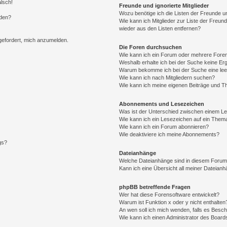
alsch!
Freunde und ignorierte Mitglieder
Wozu benötige ich die Listen der Freunde un
rden?
Wie kann ich Mitglieder zur Liste der Freund
wieder aus den Listen entfernen?
fgefordert, mich anzumelden.
Die Foren durchsuchen
Wie kann ich ein Forum oder mehrere For
Weshalb erhalte ich bei der Suche keine Er
Warum bekomme ich bei der Suche eine lee
Wie kann ich nach Mitgliedern suchen?
Wie kann ich meine eigenen Beiträge und T
Abonnements und Lesezeichen
Was ist der Unterschied zwischen einem L
Wie kann ich ein Lesezeichen auf ein Them
Wie kann ich ein Forum abonnieren?
Wie deaktiviere ich meine Abonnements?
gs?
Dateianhänge
Welche Dateianhänge sind in diesem Forum
Kann ich eine Übersicht all meiner Dateian
phpBB betreffende Fragen
Wer hat diese Forensoftware entwickelt?
Warum ist Funktion x oder y nicht enthalten
An wen soll ich mich wenden, falls es Besc
Wie kann ich einen Administrator des Board