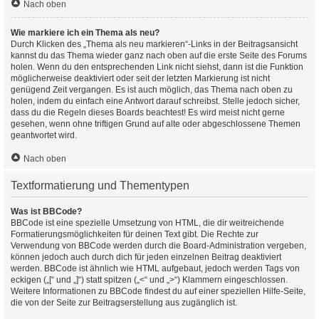
Nach oben
Wie markiere ich ein Thema als neu?
Durch Klicken des „Thema als neu markieren“-Links in der Beitragsansicht
kannst du das Thema wieder ganz nach oben auf die erste Seite des Forums
holen. Wenn du den entsprechenden Link nicht siehst, dann ist die Funktion
möglicherweise deaktiviert oder seit der letzten Markierung ist nicht
genügend Zeit vergangen. Es ist auch möglich, das Thema nach oben zu
holen, indem du einfach eine Antwort darauf schreibst. Stelle jedoch sicher,
dass du die Regeln dieses Boards beachtest! Es wird meist nicht gerne
gesehen, wenn ohne triftigen Grund auf alte oder abgeschlossene Themen
geantwortet wird.
Nach oben
Textformatierung und Thementypen
Was ist BBCode?
BBCode ist eine spezielle Umsetzung von HTML, die dir weitreichende
Formatierungsmöglichkeiten für deinen Text gibt. Die Rechte zur
Verwendung von BBCode werden durch die Board-Administration vergeben,
können jedoch auch durch dich für jeden einzelnen Beitrag deaktiviert
werden. BBCode ist ähnlich wie HTML aufgebaut, jedoch werden Tags von
eckigen („[“ und „]“) statt spitzen („<“ und „>“) Klammern eingeschlossen.
Weitere Informationen zu BBCode findest du auf einer speziellen Hilfe-Seite,
die von der Seite zur Beitragserstellung aus zugänglich ist.