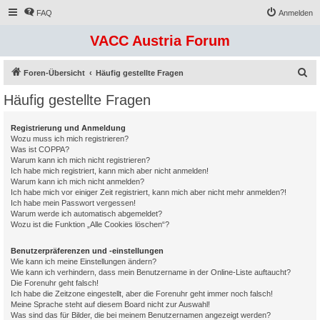
FAQ
Anmelden
VACC Austria Forum
S
Foren-Übersicht
Häufig gestellte Fragen
u
Häufig gestellte Fragen
c
h
Registrierung und Anmeldung
Wozu muss ich mich registrieren?
e
Was ist COPPA?
Warum kann ich mich nicht registrieren?
Ich habe mich registriert, kann mich aber nicht anmelden!
Warum kann ich mich nicht anmelden?
Ich habe mich vor einiger Zeit registriert, kann mich aber nicht mehr anmelden?!
Ich habe mein Passwort vergessen!
Warum werde ich automatisch abgemeldet?
Wozu ist die Funktion „Alle Cookies löschen“?
Benutzerpräferenzen und -einstellungen
Wie kann ich meine Einstellungen ändern?
Wie kann ich verhindern, dass mein Benutzername in der Online-Liste auftaucht?
Die Forenuhr geht falsch!
Ich habe die Zeitzone eingestellt, aber die Forenuhr geht immer noch falsch!
Meine Sprache steht auf diesem Board nicht zur Auswahl!
Was sind das für Bilder, die bei meinem Benutzernamen angezeigt werden?