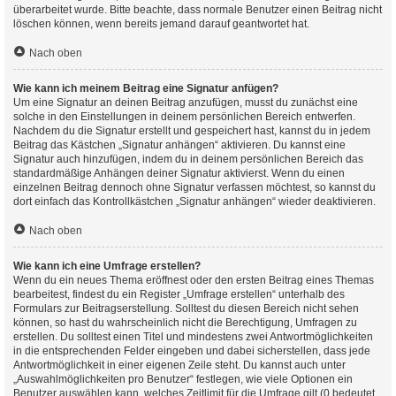
überarbeitet wurde. Bitte beachte, dass normale Benutzer einen Beitrag nicht
löschen können, wenn bereits jemand darauf geantwortet hat.
Nach oben
Wie kann ich meinem Beitrag eine Signatur anfügen?
Um eine Signatur an deinen Beitrag anzufügen, musst du zunächst eine
solche in den Einstellungen in deinem persönlichen Bereich entwerfen.
Nachdem du die Signatur erstellt und gespeichert hast, kannst du in jedem
Beitrag das Kästchen „Signatur anhängen“ aktivieren. Du kannst eine
Signatur auch hinzufügen, indem du in deinem persönlichen Bereich das
standardmäßige Anhängen deiner Signatur aktivierst. Wenn du einen
einzelnen Beitrag dennoch ohne Signatur verfassen möchtest, so kannst du
dort einfach das Kontrollkästchen „Signatur anhängen“ wieder deaktivieren.
Nach oben
Wie kann ich eine Umfrage erstellen?
Wenn du ein neues Thema eröffnest oder den ersten Beitrag eines Themas
bearbeitest, findest du ein Register „Umfrage erstellen“ unterhalb des
Formulars zur Beitragserstellung. Solltest du diesen Bereich nicht sehen
können, so hast du wahrscheinlich nicht die Berechtigung, Umfragen zu
erstellen. Du solltest einen Titel und mindestens zwei Antwortmöglichkeiten
in die entsprechenden Felder eingeben und dabei sicherstellen, dass jede
Antwortmöglichkeit in einer eigenen Zeile steht. Du kannst auch unter
„Auswahlmöglichkeiten pro Benutzer“ festlegen, wie viele Optionen ein
Benutzer auswählen kann, welches Zeitlimit für die Umfrage gilt (0 bedeutet