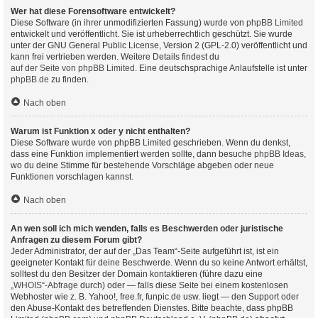
Wer hat diese Forensoftware entwickelt?
Diese Software (in ihrer unmodifizierten Fassung) wurde von
phpBB Limited
entwickelt und veröffentlicht. Sie ist urheberrechtlich geschützt. Sie wurde
unter der GNU General Public License, Version 2 (GPL-2.0) veröffentlicht und
kann frei vertrieben werden. Weitere Details findest du
auf der Seite von phpBB Limited
. Eine deutschsprachige Anlaufstelle ist unter
phpBB.de
zu finden.
Nach oben
Warum ist Funktion x oder y nicht enthalten?
Diese Software wurde von phpBB Limited geschrieben. Wenn du denkst,
dass eine Funktion implementiert werden sollte, dann besuche
phpBB Ideas
,
wo du deine Stimme für bestehende Vorschläge abgeben oder neue
Funktionen vorschlagen kannst.
Nach oben
An wen soll ich mich wenden, falls es Beschwerden oder juristische
Anfragen zu diesem Forum gibt?
Jeder Administrator, der auf der „Das Team“-Seite aufgeführt ist, ist ein
geeigneter Kontakt für deine Beschwerde. Wenn du so keine Antwort erhältst,
solltest du den Besitzer der Domain kontaktieren (führe dazu eine
„WHOIS“-Abfrage
durch) oder — falls diese Seite bei einem kostenlosen
Webhoster wie z. B. Yahoo!, free.fr, funpic.de usw. liegt — den Support oder
den Abuse-Kontakt des betreffenden Dienstes. Bitte beachte, dass phpBB