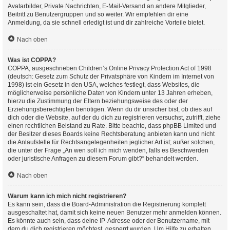
Avatarbilder, Private Nachrichten, E-Mail-Versand an andere Mitglieder,
Beitritt zu Benutzergruppen und so weiter. Wir empfehlen dir eine
Anmeldung, da sie schnell erledigt ist und dir zahlreiche Vorteile bietet.
Nach oben
Was ist COPPA?
COPPA, ausgeschrieben Children’s Online Privacy Protection Act of 1998
(deutsch: Gesetz zum Schutz der Privatsphäre von Kindern im Internet von
1998) ist ein Gesetz in den USA, welches festlegt, dass Websites, die
möglicherweise persönliche Daten von Kindern unter 13 Jahren erheben,
hierzu die Zustimmung der Eltern beziehungsweise des oder der
Erziehungsberechtigten benötigen. Wenn du dir unsicher bist, ob dies auf
dich oder die Website, auf der du dich zu registrieren versuchst, zutrifft, ziehe
einen rechtlichen Beistand zu Rate. Bitte beachte, dass phpBB Limited und
der Besitzer dieses Boards keine Rechtsberatung anbieten kann und nicht
die Anlaufstelle für Rechtsangelegenheiten jeglicher Art ist; außer solchen,
die unter der Frage „An wen soll ich mich wenden, falls es Beschwerden
oder juristische Anfragen zu diesem Forum gibt?“ behandelt werden.
Nach oben
Warum kann ich mich nicht registrieren?
Es kann sein, dass die Board-Administration die Registrierung komplett
ausgeschaltet hat, damit sich keine neuen Benutzer mehr anmelden können.
Es könnte auch sein, dass deine IP-Adresse oder der Benutzername, mit
dem du dich registrieren möchtest, gesperrt wurden. Um Hilfe zu erhalten,