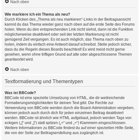
Nach oben
Wie markiere ich ein Thema als neu?
Durch Klicken des „Thema als neu markieren“-Links in der Beitragsansicht
kannst du das Thema wieder ganz nach oben auf die erste Seite des Forums
holen. Wenn du den entsprechenden Link nicht siehst, dann ist die Funktion
möglicherweise deaktiviert oder seit der letzten Markierung ist nicht
genügend Zeit vergangen. Es ist auch möglich, das Thema nach oben zu
holen, indem du einfach eine Antwort darauf schreibst. Stelle jedoch sicher,
dass du die Regeln dieses Boards beachtest! Es wird meist nicht gerne
gesehen, wenn ohne triftigen Grund auf alte oder abgeschlossene Themen
geantwortet wird.
Nach oben
Textformatierung und Thementypen
Was ist BBCode?
BBCode ist eine spezielle Umsetzung von HTML, die dir weitreichende
Formatierungsmöglichkeiten für deinen Text gibt. Die Rechte zur
Verwendung von BBCode werden durch die Board-Administration vergeben,
können jedoch auch durch dich für jeden einzelnen Beitrag deaktiviert
werden. BBCode ist ähnlich wie HTML aufgebaut, jedoch werden Tags von
eckigen („[“ und „]“) statt spitzen („<“ und „>“) Klammern eingeschlossen.
Weitere Informationen zu BBCode findest du auf einer speziellen Hilfe-Seite,
die von der Seite zur Beitragserstellung aus zugänglich ist.