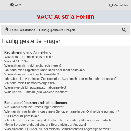
FAQ
Anmelden
VACC Austria Forum
S
Foren-Übersicht
Häufig gestellte Fragen
u
Häufig gestellte Fragen
c
h
Registrierung und Anmeldung
Wozu muss ich mich registrieren?
e
Was ist COPPA?
Warum kann ich mich nicht registrieren?
Ich habe mich registriert, kann mich aber nicht anmelden!
Warum kann ich mich nicht anmelden?
Ich habe mich vor einiger Zeit registriert, kann mich aber nicht mehr anmelden?!
Ich habe mein Passwort vergessen!
Warum werde ich automatisch abgemeldet?
Wozu ist die Funktion „Alle Cookies löschen“?
Benutzerpräferenzen und -einstellungen
Wie kann ich meine Einstellungen ändern?
Wie kann ich verhindern, dass mein Benutzername in der Online-Liste auftaucht?
Die Forenuhr geht falsch!
Ich habe die Zeitzone eingestellt, aber die Forenuhr geht immer noch falsch!
Meine Sprache steht auf diesem Board nicht zur Auswahl!
Was sind das für Bilder, die bei meinem Benutzernamen angezeigt werden?