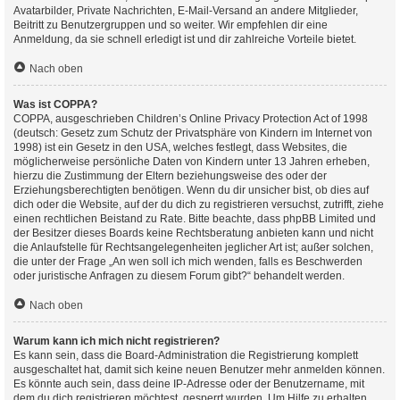
Avatarbilder, Private Nachrichten, E-Mail-Versand an andere Mitglieder,
Beitritt zu Benutzergruppen und so weiter. Wir empfehlen dir eine
Anmeldung, da sie schnell erledigt ist und dir zahlreiche Vorteile bietet.
Nach oben
Was ist COPPA?
COPPA, ausgeschrieben Children’s Online Privacy Protection Act of 1998
(deutsch: Gesetz zum Schutz der Privatsphäre von Kindern im Internet von
1998) ist ein Gesetz in den USA, welches festlegt, dass Websites, die
möglicherweise persönliche Daten von Kindern unter 13 Jahren erheben,
hierzu die Zustimmung der Eltern beziehungsweise des oder der
Erziehungsberechtigten benötigen. Wenn du dir unsicher bist, ob dies auf
dich oder die Website, auf der du dich zu registrieren versuchst, zutrifft, ziehe
einen rechtlichen Beistand zu Rate. Bitte beachte, dass phpBB Limited und
der Besitzer dieses Boards keine Rechtsberatung anbieten kann und nicht
die Anlaufstelle für Rechtsangelegenheiten jeglicher Art ist; außer solchen,
die unter der Frage „An wen soll ich mich wenden, falls es Beschwerden
oder juristische Anfragen zu diesem Forum gibt?“ behandelt werden.
Nach oben
Warum kann ich mich nicht registrieren?
Es kann sein, dass die Board-Administration die Registrierung komplett
ausgeschaltet hat, damit sich keine neuen Benutzer mehr anmelden können.
Es könnte auch sein, dass deine IP-Adresse oder der Benutzername, mit
dem du dich registrieren möchtest, gesperrt wurden. Um Hilfe zu erhalten,