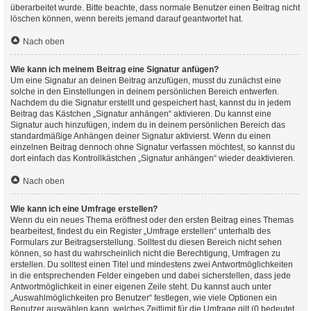
überarbeitet wurde. Bitte beachte, dass normale Benutzer einen Beitrag nicht
löschen können, wenn bereits jemand darauf geantwortet hat.
Nach oben
Wie kann ich meinem Beitrag eine Signatur anfügen?
Um eine Signatur an deinen Beitrag anzufügen, musst du zunächst eine
solche in den Einstellungen in deinem persönlichen Bereich entwerfen.
Nachdem du die Signatur erstellt und gespeichert hast, kannst du in jedem
Beitrag das Kästchen „Signatur anhängen“ aktivieren. Du kannst eine
Signatur auch hinzufügen, indem du in deinem persönlichen Bereich das
standardmäßige Anhängen deiner Signatur aktivierst. Wenn du einen
einzelnen Beitrag dennoch ohne Signatur verfassen möchtest, so kannst du
dort einfach das Kontrollkästchen „Signatur anhängen“ wieder deaktivieren.
Nach oben
Wie kann ich eine Umfrage erstellen?
Wenn du ein neues Thema eröffnest oder den ersten Beitrag eines Themas
bearbeitest, findest du ein Register „Umfrage erstellen“ unterhalb des
Formulars zur Beitragserstellung. Solltest du diesen Bereich nicht sehen
können, so hast du wahrscheinlich nicht die Berechtigung, Umfragen zu
erstellen. Du solltest einen Titel und mindestens zwei Antwortmöglichkeiten
in die entsprechenden Felder eingeben und dabei sicherstellen, dass jede
Antwortmöglichkeit in einer eigenen Zeile steht. Du kannst auch unter
„Auswahlmöglichkeiten pro Benutzer“ festlegen, wie viele Optionen ein
Benutzer auswählen kann, welches Zeitlimit für die Umfrage gilt (0 bedeutet