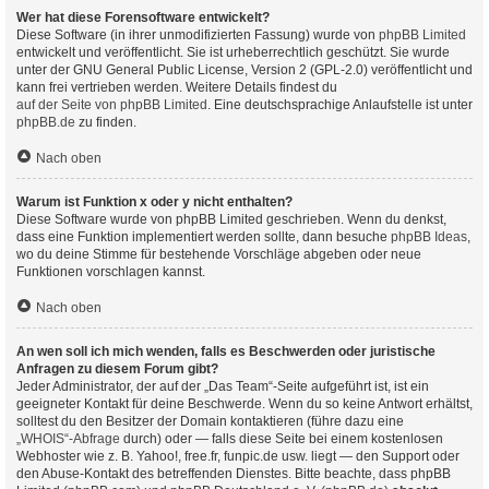
Wer hat diese Forensoftware entwickelt?
Diese Software (in ihrer unmodifizierten Fassung) wurde von
phpBB Limited
entwickelt und veröffentlicht. Sie ist urheberrechtlich geschützt. Sie wurde
unter der GNU General Public License, Version 2 (GPL-2.0) veröffentlicht und
kann frei vertrieben werden. Weitere Details findest du
auf der Seite von phpBB Limited
. Eine deutschsprachige Anlaufstelle ist unter
phpBB.de
zu finden.
Nach oben
Warum ist Funktion x oder y nicht enthalten?
Diese Software wurde von phpBB Limited geschrieben. Wenn du denkst,
dass eine Funktion implementiert werden sollte, dann besuche
phpBB Ideas
,
wo du deine Stimme für bestehende Vorschläge abgeben oder neue
Funktionen vorschlagen kannst.
Nach oben
An wen soll ich mich wenden, falls es Beschwerden oder juristische
Anfragen zu diesem Forum gibt?
Jeder Administrator, der auf der „Das Team“-Seite aufgeführt ist, ist ein
geeigneter Kontakt für deine Beschwerde. Wenn du so keine Antwort erhältst,
solltest du den Besitzer der Domain kontaktieren (führe dazu eine
„WHOIS“-Abfrage
durch) oder — falls diese Seite bei einem kostenlosen
Webhoster wie z. B. Yahoo!, free.fr, funpic.de usw. liegt — den Support oder
den Abuse-Kontakt des betreffenden Dienstes. Bitte beachte, dass phpBB