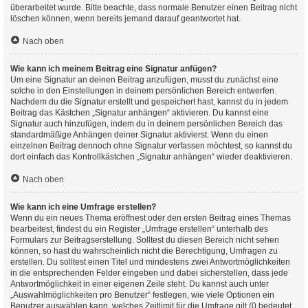
überarbeitet wurde. Bitte beachte, dass normale Benutzer einen Beitrag nicht
löschen können, wenn bereits jemand darauf geantwortet hat.
Nach oben
Wie kann ich meinem Beitrag eine Signatur anfügen?
Um eine Signatur an deinen Beitrag anzufügen, musst du zunächst eine
solche in den Einstellungen in deinem persönlichen Bereich entwerfen.
Nachdem du die Signatur erstellt und gespeichert hast, kannst du in jedem
Beitrag das Kästchen „Signatur anhängen“ aktivieren. Du kannst eine
Signatur auch hinzufügen, indem du in deinem persönlichen Bereich das
standardmäßige Anhängen deiner Signatur aktivierst. Wenn du einen
einzelnen Beitrag dennoch ohne Signatur verfassen möchtest, so kannst du
dort einfach das Kontrollkästchen „Signatur anhängen“ wieder deaktivieren.
Nach oben
Wie kann ich eine Umfrage erstellen?
Wenn du ein neues Thema eröffnest oder den ersten Beitrag eines Themas
bearbeitest, findest du ein Register „Umfrage erstellen“ unterhalb des
Formulars zur Beitragserstellung. Solltest du diesen Bereich nicht sehen
können, so hast du wahrscheinlich nicht die Berechtigung, Umfragen zu
erstellen. Du solltest einen Titel und mindestens zwei Antwortmöglichkeiten
in die entsprechenden Felder eingeben und dabei sicherstellen, dass jede
Antwortmöglichkeit in einer eigenen Zeile steht. Du kannst auch unter
„Auswahlmöglichkeiten pro Benutzer“ festlegen, wie viele Optionen ein
Benutzer auswählen kann, welches Zeitlimit für die Umfrage gilt (0 bedeutet