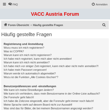
FAQ
Anmelden
VACC Austria Forum
S
Foren-Übersicht
Häufig gestellte Fragen
u
Häufig gestellte Fragen
c
h
Registrierung und Anmeldung
Wozu muss ich mich registrieren?
e
Was ist COPPA?
Warum kann ich mich nicht registrieren?
Ich habe mich registriert, kann mich aber nicht anmelden!
Warum kann ich mich nicht anmelden?
Ich habe mich vor einiger Zeit registriert, kann mich aber nicht mehr anmelden?!
Ich habe mein Passwort vergessen!
Warum werde ich automatisch abgemeldet?
Wozu ist die Funktion „Alle Cookies löschen“?
Benutzerpräferenzen und -einstellungen
Wie kann ich meine Einstellungen ändern?
Wie kann ich verhindern, dass mein Benutzername in der Online-Liste auftaucht?
Die Forenuhr geht falsch!
Ich habe die Zeitzone eingestellt, aber die Forenuhr geht immer noch falsch!
Meine Sprache steht auf diesem Board nicht zur Auswahl!
Was sind das für Bilder, die bei meinem Benutzernamen angezeigt werden?