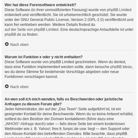
Wer hat diese Forensoftware entwickelt?
Diese Software (in ihrer unmodifizierten Fassung) wurde von
phpBB Limited
entwickelt und veröffentlicht. Sie ist urheberrechtlich geschützt. Sie wurde
unter der GNU General Public License, Version 2 (GPL-2.0) veröffentlicht und
kann frei vertrieben werden. Weitere Details findest du
auf der Seite von phpBB Limited
. Eine deutschsprachige Anlaufstelle ist unter
phpBB.de
zu finden.
Nach oben
Warum ist Funktion x oder y nicht enthalten?
Diese Software wurde von phpBB Limited geschrieben. Wenn du denkst,
dass eine Funktion implementiert werden sollte, dann besuche
phpBB Ideas
,
wo du deine Stimme für bestehende Vorschläge abgeben oder neue
Funktionen vorschlagen kannst.
Nach oben
An wen soll ich mich wenden, falls es Beschwerden oder juristische
Anfragen zu diesem Forum gibt?
Jeder Administrator, der auf der „Das Team“-Seite aufgeführt ist, ist ein
geeigneter Kontakt für deine Beschwerde. Wenn du so keine Antwort erhältst,
solltest du den Besitzer der Domain kontaktieren (führe dazu eine
„WHOIS“-Abfrage
durch) oder — falls diese Seite bei einem kostenlosen
Webhoster wie z. B. Yahoo!, free.fr, funpic.de usw. liegt — den Support oder
den Abuse-Kontakt des betreffenden Dienstes. Bitte beachte, dass phpBB