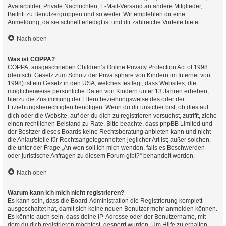
Avatarbilder, Private Nachrichten, E-Mail-Versand an andere Mitglieder,
Beitritt zu Benutzergruppen und so weiter. Wir empfehlen dir eine
Anmeldung, da sie schnell erledigt ist und dir zahlreiche Vorteile bietet.
Nach oben
Was ist COPPA?
COPPA, ausgeschrieben Children’s Online Privacy Protection Act of 1998
(deutsch: Gesetz zum Schutz der Privatsphäre von Kindern im Internet von
1998) ist ein Gesetz in den USA, welches festlegt, dass Websites, die
möglicherweise persönliche Daten von Kindern unter 13 Jahren erheben,
hierzu die Zustimmung der Eltern beziehungsweise des oder der
Erziehungsberechtigten benötigen. Wenn du dir unsicher bist, ob dies auf
dich oder die Website, auf der du dich zu registrieren versuchst, zutrifft, ziehe
einen rechtlichen Beistand zu Rate. Bitte beachte, dass phpBB Limited und
der Besitzer dieses Boards keine Rechtsberatung anbieten kann und nicht
die Anlaufstelle für Rechtsangelegenheiten jeglicher Art ist; außer solchen,
die unter der Frage „An wen soll ich mich wenden, falls es Beschwerden
oder juristische Anfragen zu diesem Forum gibt?“ behandelt werden.
Nach oben
Warum kann ich mich nicht registrieren?
Es kann sein, dass die Board-Administration die Registrierung komplett
ausgeschaltet hat, damit sich keine neuen Benutzer mehr anmelden können.
Es könnte auch sein, dass deine IP-Adresse oder der Benutzername, mit
dem du dich registrieren möchtest, gesperrt wurden. Um Hilfe zu erhalten,