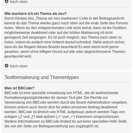
Nach oben
Wie markiere ich ein Thema als neu?
Durch Klicken des „Thema als neu markieren“-Links in der Beitragsansicht
kannst du das Thema wieder ganz nach oben auf die erste Seite des Forums
holen. Wenn du den entsprechenden Link nicht siehst, dann ist die Funktion
möglicherweise deaktiviert oder seit der letzten Markierung ist nicht
genügend Zeit vergangen. Es ist auch möglich, das Thema nach oben zu
holen, indem du einfach eine Antwort darauf schreibst. Stelle jedoch sicher,
dass du die Regeln dieses Boards beachtest! Es wird meist nicht gerne
gesehen, wenn ohne triftigen Grund auf alte oder abgeschlossene Themen
geantwortet wird.
Nach oben
Textformatierung und Thementypen
Was ist BBCode?
BBCode ist eine spezielle Umsetzung von HTML, die dir weitreichende
Formatierungsmöglichkeiten für deinen Text gibt. Die Rechte zur
Verwendung von BBCode werden durch die Board-Administration vergeben,
können jedoch auch durch dich für jeden einzelnen Beitrag deaktiviert
werden. BBCode ist ähnlich wie HTML aufgebaut, jedoch werden Tags von
eckigen („[“ und „]“) statt spitzen („<“ und „>“) Klammern eingeschlossen.
Weitere Informationen zu BBCode findest du auf einer speziellen Hilfe-Seite,
die von der Seite zur Beitragserstellung aus zugänglich ist.