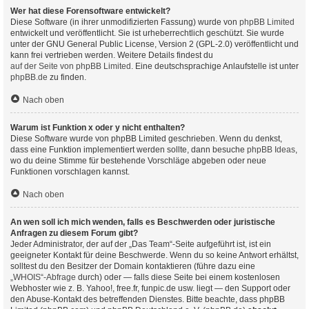
Wer hat diese Forensoftware entwickelt?
Diese Software (in ihrer unmodifizierten Fassung) wurde von
phpBB Limited
entwickelt und veröffentlicht. Sie ist urheberrechtlich geschützt. Sie wurde
unter der GNU General Public License, Version 2 (GPL-2.0) veröffentlicht und
kann frei vertrieben werden. Weitere Details findest du
auf der Seite von phpBB Limited
. Eine deutschsprachige Anlaufstelle ist unter
phpBB.de
zu finden.
Nach oben
Warum ist Funktion x oder y nicht enthalten?
Diese Software wurde von phpBB Limited geschrieben. Wenn du denkst,
dass eine Funktion implementiert werden sollte, dann besuche
phpBB Ideas
,
wo du deine Stimme für bestehende Vorschläge abgeben oder neue
Funktionen vorschlagen kannst.
Nach oben
An wen soll ich mich wenden, falls es Beschwerden oder juristische
Anfragen zu diesem Forum gibt?
Jeder Administrator, der auf der „Das Team“-Seite aufgeführt ist, ist ein
geeigneter Kontakt für deine Beschwerde. Wenn du so keine Antwort erhältst,
solltest du den Besitzer der Domain kontaktieren (führe dazu eine
„WHOIS“-Abfrage
durch) oder — falls diese Seite bei einem kostenlosen
Webhoster wie z. B. Yahoo!, free.fr, funpic.de usw. liegt — den Support oder
den Abuse-Kontakt des betreffenden Dienstes. Bitte beachte, dass phpBB