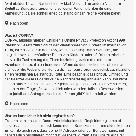
Avatarbilder, Private Nachrichten, E-Mail-Versand an andere Mitglieder,
Beitritt zu Benutzergruppen und so weiter. Wir empfehlen dir eine
Anmeldung, da sie schnell erledigt ist und dir zahlreiche Vorteile bietet.
Nach oben
Was ist COPPA?
COPPA, ausgeschrieben Children’s Online Privacy Protection Act of 1998
(deutsch: Gesetz zum Schutz der Privatsphäre von Kindern im Internet von
1998) ist ein Gesetz in den USA, welches festlegt, dass Websites, die
möglicherweise persönliche Daten von Kindern unter 13 Jahren erheben,
hierzu die Zustimmung der Eltern beziehungsweise des oder der
Erziehungsberechtigten benötigen. Wenn du dir unsicher bist, ob dies auf
dich oder die Website, auf der du dich zu registrieren versuchst, zutrifft, ziehe
einen rechtlichen Beistand zu Rate. Bitte beachte, dass phpBB Limited und
der Besitzer dieses Boards keine Rechtsberatung anbieten kann und nicht
die Anlaufstelle für Rechtsangelegenheiten jeglicher Art ist; außer solchen,
die unter der Frage „An wen soll ich mich wenden, falls es Beschwerden
oder juristische Anfragen zu diesem Forum gibt?“ behandelt werden.
Nach oben
Warum kann ich mich nicht registrieren?
Es kann sein, dass die Board-Administration die Registrierung komplett
ausgeschaltet hat, damit sich keine neuen Benutzer mehr anmelden können.
Es könnte auch sein, dass deine IP-Adresse oder der Benutzername, mit
dem du dich registrieren möchtest, gesperrt wurden. Um Hilfe zu erhalten,