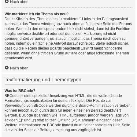
Nach oben
Wie markiere ich ein Thema als neu?
Durch Klicken des „Thema als neu markieren“-Links in der Beitragsansicht
kannst du das Thema wieder ganz nach oben auf die erste Seite des Forums
holen. Wenn du den entsprechenden Link nicht siehst, dann ist die Funktion
möglicherweise deaktiviert oder seit der letzten Markierung ist nicht
genügend Zeit vergangen. Es ist auch möglich, das Thema nach oben zu
holen, indem du einfach eine Antwort darauf schreibst. Stelle jedoch sicher,
dass du die Regeln dieses Boards beachtest! Es wird meist nicht gerne
gesehen, wenn ohne triftigen Grund auf alte oder abgeschlossene Themen
geantwortet wird.
Nach oben
Textformatierung und Thementypen
Was ist BBCode?
BBCode ist eine spezielle Umsetzung von HTML, die dir weitreichende
Formatierungsmöglichkeiten für deinen Text gibt. Die Rechte zur
Verwendung von BBCode werden durch die Board-Administration vergeben,
können jedoch auch durch dich für jeden einzelnen Beitrag deaktiviert
werden. BBCode ist ähnlich wie HTML aufgebaut, jedoch werden Tags von
eckigen („[“ und „]“) statt spitzen („<“ und „>“) Klammern eingeschlossen.
Weitere Informationen zu BBCode findest du auf einer speziellen Hilfe-Seite,
die von der Seite zur Beitragserstellung aus zugänglich ist.