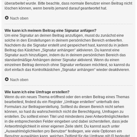
überarbeitet wurde. Bitte beachte, dass normale Benutzer einen Beitrag nicht
löschen können, wenn bereits jemand darauf geantwortet hat.
Nach oben
Wie kann ich meinem Beitrag eine Signatur anfügen?
Um eine Signatur an deinen Beitrag anzufügen, musst du zunächst eine
solche in den Einstellungen in deinem persönlichen Bereich entwerfen.
Nachdem du die Signatur erstellt und gespeichert hast, kannst du in jedem
Beitrag das Kästchen „Signatur anhängen“ aktivieren. Du kannst eine
Signatur auch hinzufügen, indem du in deinem persönlichen Bereich das
standardmäßige Anhängen deiner Signatur aktivierst. Wenn du einen
einzelnen Beitrag dennoch ohne Signatur verfassen möchtest, so kannst du
dort einfach das Kontrollkästchen „Signatur anhängen“ wieder deaktivieren.
Nach oben
Wie kann ich eine Umfrage erstellen?
Wenn du ein neues Thema eröffnest oder den ersten Beitrag eines Themas
bearbeitest, findest du ein Register „Umfrage erstellen“ unterhalb des
Formulars zur Beitragserstellung. Solltest du diesen Bereich nicht sehen
können, so hast du wahrscheinlich nicht die Berechtigung, Umfragen zu
erstellen. Du solltest einen Titel und mindestens zwei Antwortmöglichkeiten
in die entsprechenden Felder eingeben und dabei sicherstellen, dass jede
Antwortmöglichkeit in einer eigenen Zeile steht. Du kannst auch unter
„Auswahlmöglichkeiten pro Benutzer“ festlegen, wie viele Optionen ein
Benutzer auswählen kann, welches Zeitlimit für die Umfrage gilt (0 bedeutet