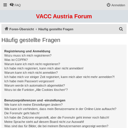
FAQ
Anmelden
VACC Austria Forum
S
Foren-Übersicht
Häufig gestellte Fragen
u
Häufig gestellte Fragen
c
h
Registrierung und Anmeldung
Wozu muss ich mich registrieren?
e
Was ist COPPA?
Warum kann ich mich nicht registrieren?
Ich habe mich registriert, kann mich aber nicht anmelden!
Warum kann ich mich nicht anmelden?
Ich habe mich vor einiger Zeit registriert, kann mich aber nicht mehr anmelden?!
Ich habe mein Passwort vergessen!
Warum werde ich automatisch abgemeldet?
Wozu ist die Funktion „Alle Cookies löschen“?
Benutzerpräferenzen und -einstellungen
Wie kann ich meine Einstellungen ändern?
Wie kann ich verhindern, dass mein Benutzername in der Online-Liste auftaucht?
Die Forenuhr geht falsch!
Ich habe die Zeitzone eingestellt, aber die Forenuhr geht immer noch falsch!
Meine Sprache steht auf diesem Board nicht zur Auswahl!
Was sind das für Bilder, die bei meinem Benutzernamen angezeigt werden?