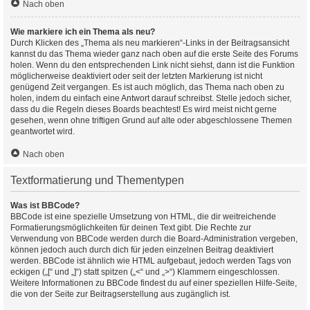
Nach oben
Wie markiere ich ein Thema als neu?
Durch Klicken des „Thema als neu markieren“-Links in der Beitragsansicht
kannst du das Thema wieder ganz nach oben auf die erste Seite des Forums
holen. Wenn du den entsprechenden Link nicht siehst, dann ist die Funktion
möglicherweise deaktiviert oder seit der letzten Markierung ist nicht
genügend Zeit vergangen. Es ist auch möglich, das Thema nach oben zu
holen, indem du einfach eine Antwort darauf schreibst. Stelle jedoch sicher,
dass du die Regeln dieses Boards beachtest! Es wird meist nicht gerne
gesehen, wenn ohne triftigen Grund auf alte oder abgeschlossene Themen
geantwortet wird.
Nach oben
Textformatierung und Thementypen
Was ist BBCode?
BBCode ist eine spezielle Umsetzung von HTML, die dir weitreichende
Formatierungsmöglichkeiten für deinen Text gibt. Die Rechte zur
Verwendung von BBCode werden durch die Board-Administration vergeben,
können jedoch auch durch dich für jeden einzelnen Beitrag deaktiviert
werden. BBCode ist ähnlich wie HTML aufgebaut, jedoch werden Tags von
eckigen („[“ und „]“) statt spitzen („<“ und „>“) Klammern eingeschlossen.
Weitere Informationen zu BBCode findest du auf einer speziellen Hilfe-Seite,
die von der Seite zur Beitragserstellung aus zugänglich ist.