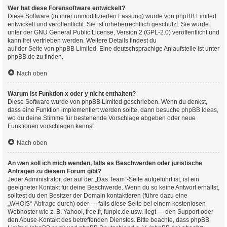
Wer hat diese Forensoftware entwickelt?
Diese Software (in ihrer unmodifizierten Fassung) wurde von
phpBB Limited
entwickelt und veröffentlicht. Sie ist urheberrechtlich geschützt. Sie wurde
unter der GNU General Public License, Version 2 (GPL-2.0) veröffentlicht und
kann frei vertrieben werden. Weitere Details findest du
auf der Seite von phpBB Limited
. Eine deutschsprachige Anlaufstelle ist unter
phpBB.de
zu finden.
Nach oben
Warum ist Funktion x oder y nicht enthalten?
Diese Software wurde von phpBB Limited geschrieben. Wenn du denkst,
dass eine Funktion implementiert werden sollte, dann besuche
phpBB Ideas
,
wo du deine Stimme für bestehende Vorschläge abgeben oder neue
Funktionen vorschlagen kannst.
Nach oben
An wen soll ich mich wenden, falls es Beschwerden oder juristische
Anfragen zu diesem Forum gibt?
Jeder Administrator, der auf der „Das Team“-Seite aufgeführt ist, ist ein
geeigneter Kontakt für deine Beschwerde. Wenn du so keine Antwort erhältst,
solltest du den Besitzer der Domain kontaktieren (führe dazu eine
„WHOIS“-Abfrage
durch) oder — falls diese Seite bei einem kostenlosen
Webhoster wie z. B. Yahoo!, free.fr, funpic.de usw. liegt — den Support oder
den Abuse-Kontakt des betreffenden Dienstes. Bitte beachte, dass phpBB