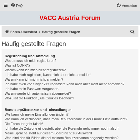
FAQ
Anmelden
VACC Austria Forum
S
Foren-Übersicht
Häufig gestellte Fragen
u
Häufig gestellte Fragen
c
h
Registrierung und Anmeldung
Wozu muss ich mich registrieren?
e
Was ist COPPA?
Warum kann ich mich nicht registrieren?
Ich habe mich registriert, kann mich aber nicht anmelden!
Warum kann ich mich nicht anmelden?
Ich habe mich vor einiger Zeit registriert, kann mich aber nicht mehr anmelden?!
Ich habe mein Passwort vergessen!
Warum werde ich automatisch abgemeldet?
Wozu ist die Funktion „Alle Cookies löschen“?
Benutzerpräferenzen und -einstellungen
Wie kann ich meine Einstellungen ändern?
Wie kann ich verhindern, dass mein Benutzername in der Online-Liste auftaucht?
Die Forenuhr geht falsch!
Ich habe die Zeitzone eingestellt, aber die Forenuhr geht immer noch falsch!
Meine Sprache steht auf diesem Board nicht zur Auswahl!
Was sind das für Bilder, die bei meinem Benutzernamen angezeigt werden?