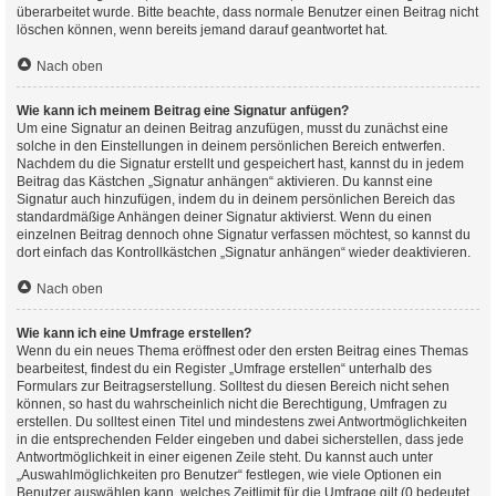
überarbeitet wurde. Bitte beachte, dass normale Benutzer einen Beitrag nicht
löschen können, wenn bereits jemand darauf geantwortet hat.
Nach oben
Wie kann ich meinem Beitrag eine Signatur anfügen?
Um eine Signatur an deinen Beitrag anzufügen, musst du zunächst eine
solche in den Einstellungen in deinem persönlichen Bereich entwerfen.
Nachdem du die Signatur erstellt und gespeichert hast, kannst du in jedem
Beitrag das Kästchen „Signatur anhängen“ aktivieren. Du kannst eine
Signatur auch hinzufügen, indem du in deinem persönlichen Bereich das
standardmäßige Anhängen deiner Signatur aktivierst. Wenn du einen
einzelnen Beitrag dennoch ohne Signatur verfassen möchtest, so kannst du
dort einfach das Kontrollkästchen „Signatur anhängen“ wieder deaktivieren.
Nach oben
Wie kann ich eine Umfrage erstellen?
Wenn du ein neues Thema eröffnest oder den ersten Beitrag eines Themas
bearbeitest, findest du ein Register „Umfrage erstellen“ unterhalb des
Formulars zur Beitragserstellung. Solltest du diesen Bereich nicht sehen
können, so hast du wahrscheinlich nicht die Berechtigung, Umfragen zu
erstellen. Du solltest einen Titel und mindestens zwei Antwortmöglichkeiten
in die entsprechenden Felder eingeben und dabei sicherstellen, dass jede
Antwortmöglichkeit in einer eigenen Zeile steht. Du kannst auch unter
„Auswahlmöglichkeiten pro Benutzer“ festlegen, wie viele Optionen ein
Benutzer auswählen kann, welches Zeitlimit für die Umfrage gilt (0 bedeutet