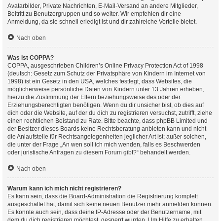
Avatarbilder, Private Nachrichten, E-Mail-Versand an andere Mitglieder,
Beitritt zu Benutzergruppen und so weiter. Wir empfehlen dir eine
Anmeldung, da sie schnell erledigt ist und dir zahlreiche Vorteile bietet.
Nach oben
Was ist COPPA?
COPPA, ausgeschrieben Children’s Online Privacy Protection Act of 1998
(deutsch: Gesetz zum Schutz der Privatsphäre von Kindern im Internet von
1998) ist ein Gesetz in den USA, welches festlegt, dass Websites, die
möglicherweise persönliche Daten von Kindern unter 13 Jahren erheben,
hierzu die Zustimmung der Eltern beziehungsweise des oder der
Erziehungsberechtigten benötigen. Wenn du dir unsicher bist, ob dies auf
dich oder die Website, auf der du dich zu registrieren versuchst, zutrifft, ziehe
einen rechtlichen Beistand zu Rate. Bitte beachte, dass phpBB Limited und
der Besitzer dieses Boards keine Rechtsberatung anbieten kann und nicht
die Anlaufstelle für Rechtsangelegenheiten jeglicher Art ist; außer solchen,
die unter der Frage „An wen soll ich mich wenden, falls es Beschwerden
oder juristische Anfragen zu diesem Forum gibt?“ behandelt werden.
Nach oben
Warum kann ich mich nicht registrieren?
Es kann sein, dass die Board-Administration die Registrierung komplett
ausgeschaltet hat, damit sich keine neuen Benutzer mehr anmelden können.
Es könnte auch sein, dass deine IP-Adresse oder der Benutzername, mit
dem du dich registrieren möchtest, gesperrt wurden. Um Hilfe zu erhalten,