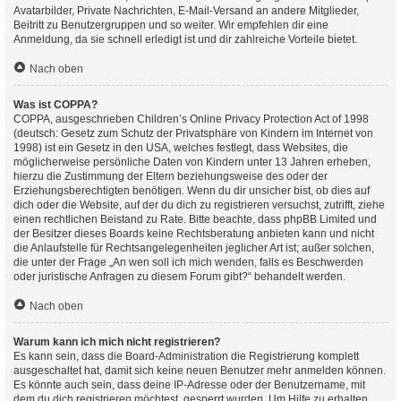
Avatarbilder, Private Nachrichten, E-Mail-Versand an andere Mitglieder,
Beitritt zu Benutzergruppen und so weiter. Wir empfehlen dir eine
Anmeldung, da sie schnell erledigt ist und dir zahlreiche Vorteile bietet.
Nach oben
Was ist COPPA?
COPPA, ausgeschrieben Children’s Online Privacy Protection Act of 1998
(deutsch: Gesetz zum Schutz der Privatsphäre von Kindern im Internet von
1998) ist ein Gesetz in den USA, welches festlegt, dass Websites, die
möglicherweise persönliche Daten von Kindern unter 13 Jahren erheben,
hierzu die Zustimmung der Eltern beziehungsweise des oder der
Erziehungsberechtigten benötigen. Wenn du dir unsicher bist, ob dies auf
dich oder die Website, auf der du dich zu registrieren versuchst, zutrifft, ziehe
einen rechtlichen Beistand zu Rate. Bitte beachte, dass phpBB Limited und
der Besitzer dieses Boards keine Rechtsberatung anbieten kann und nicht
die Anlaufstelle für Rechtsangelegenheiten jeglicher Art ist; außer solchen,
die unter der Frage „An wen soll ich mich wenden, falls es Beschwerden
oder juristische Anfragen zu diesem Forum gibt?“ behandelt werden.
Nach oben
Warum kann ich mich nicht registrieren?
Es kann sein, dass die Board-Administration die Registrierung komplett
ausgeschaltet hat, damit sich keine neuen Benutzer mehr anmelden können.
Es könnte auch sein, dass deine IP-Adresse oder der Benutzername, mit
dem du dich registrieren möchtest, gesperrt wurden. Um Hilfe zu erhalten,