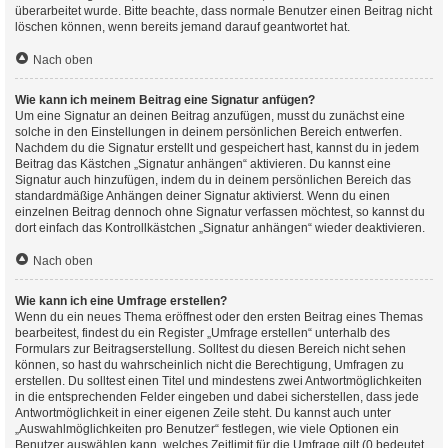
überarbeitet wurde. Bitte beachte, dass normale Benutzer einen Beitrag nicht
löschen können, wenn bereits jemand darauf geantwortet hat.
Nach oben
Wie kann ich meinem Beitrag eine Signatur anfügen?
Um eine Signatur an deinen Beitrag anzufügen, musst du zunächst eine
solche in den Einstellungen in deinem persönlichen Bereich entwerfen.
Nachdem du die Signatur erstellt und gespeichert hast, kannst du in jedem
Beitrag das Kästchen „Signatur anhängen“ aktivieren. Du kannst eine
Signatur auch hinzufügen, indem du in deinem persönlichen Bereich das
standardmäßige Anhängen deiner Signatur aktivierst. Wenn du einen
einzelnen Beitrag dennoch ohne Signatur verfassen möchtest, so kannst du
dort einfach das Kontrollkästchen „Signatur anhängen“ wieder deaktivieren.
Nach oben
Wie kann ich eine Umfrage erstellen?
Wenn du ein neues Thema eröffnest oder den ersten Beitrag eines Themas
bearbeitest, findest du ein Register „Umfrage erstellen“ unterhalb des
Formulars zur Beitragserstellung. Solltest du diesen Bereich nicht sehen
können, so hast du wahrscheinlich nicht die Berechtigung, Umfragen zu
erstellen. Du solltest einen Titel und mindestens zwei Antwortmöglichkeiten
in die entsprechenden Felder eingeben und dabei sicherstellen, dass jede
Antwortmöglichkeit in einer eigenen Zeile steht. Du kannst auch unter
„Auswahlmöglichkeiten pro Benutzer“ festlegen, wie viele Optionen ein
Benutzer auswählen kann, welches Zeitlimit für die Umfrage gilt (0 bedeutet