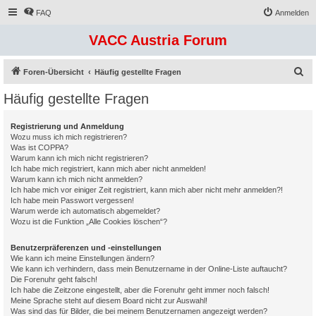
FAQ
Anmelden
VACC Austria Forum
S
Foren-Übersicht
Häufig gestellte Fragen
u
Häufig gestellte Fragen
c
h
Registrierung und Anmeldung
Wozu muss ich mich registrieren?
e
Was ist COPPA?
Warum kann ich mich nicht registrieren?
Ich habe mich registriert, kann mich aber nicht anmelden!
Warum kann ich mich nicht anmelden?
Ich habe mich vor einiger Zeit registriert, kann mich aber nicht mehr anmelden?!
Ich habe mein Passwort vergessen!
Warum werde ich automatisch abgemeldet?
Wozu ist die Funktion „Alle Cookies löschen“?
Benutzerpräferenzen und -einstellungen
Wie kann ich meine Einstellungen ändern?
Wie kann ich verhindern, dass mein Benutzername in der Online-Liste auftaucht?
Die Forenuhr geht falsch!
Ich habe die Zeitzone eingestellt, aber die Forenuhr geht immer noch falsch!
Meine Sprache steht auf diesem Board nicht zur Auswahl!
Was sind das für Bilder, die bei meinem Benutzernamen angezeigt werden?