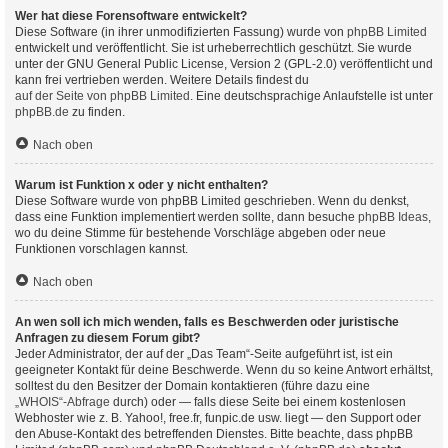
Wer hat diese Forensoftware entwickelt?
Diese Software (in ihrer unmodifizierten Fassung) wurde von
phpBB Limited
entwickelt und veröffentlicht. Sie ist urheberrechtlich geschützt. Sie wurde
unter der GNU General Public License, Version 2 (GPL-2.0) veröffentlicht und
kann frei vertrieben werden. Weitere Details findest du
auf der Seite von phpBB Limited
. Eine deutschsprachige Anlaufstelle ist unter
phpBB.de
zu finden.
Nach oben
Warum ist Funktion x oder y nicht enthalten?
Diese Software wurde von phpBB Limited geschrieben. Wenn du denkst,
dass eine Funktion implementiert werden sollte, dann besuche
phpBB Ideas
,
wo du deine Stimme für bestehende Vorschläge abgeben oder neue
Funktionen vorschlagen kannst.
Nach oben
An wen soll ich mich wenden, falls es Beschwerden oder juristische
Anfragen zu diesem Forum gibt?
Jeder Administrator, der auf der „Das Team“-Seite aufgeführt ist, ist ein
geeigneter Kontakt für deine Beschwerde. Wenn du so keine Antwort erhältst,
solltest du den Besitzer der Domain kontaktieren (führe dazu eine
„WHOIS“-Abfrage
durch) oder — falls diese Seite bei einem kostenlosen
Webhoster wie z. B. Yahoo!, free.fr, funpic.de usw. liegt — den Support oder
den Abuse-Kontakt des betreffenden Dienstes. Bitte beachte, dass phpBB