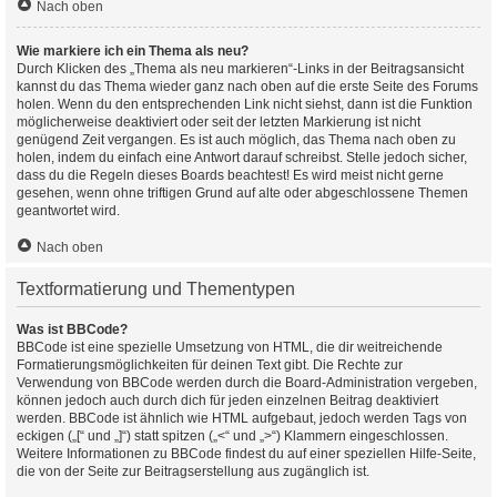
Nach oben
Wie markiere ich ein Thema als neu?
Durch Klicken des „Thema als neu markieren“-Links in der Beitragsansicht
kannst du das Thema wieder ganz nach oben auf die erste Seite des Forums
holen. Wenn du den entsprechenden Link nicht siehst, dann ist die Funktion
möglicherweise deaktiviert oder seit der letzten Markierung ist nicht
genügend Zeit vergangen. Es ist auch möglich, das Thema nach oben zu
holen, indem du einfach eine Antwort darauf schreibst. Stelle jedoch sicher,
dass du die Regeln dieses Boards beachtest! Es wird meist nicht gerne
gesehen, wenn ohne triftigen Grund auf alte oder abgeschlossene Themen
geantwortet wird.
Nach oben
Textformatierung und Thementypen
Was ist BBCode?
BBCode ist eine spezielle Umsetzung von HTML, die dir weitreichende
Formatierungsmöglichkeiten für deinen Text gibt. Die Rechte zur
Verwendung von BBCode werden durch die Board-Administration vergeben,
können jedoch auch durch dich für jeden einzelnen Beitrag deaktiviert
werden. BBCode ist ähnlich wie HTML aufgebaut, jedoch werden Tags von
eckigen („[“ und „]“) statt spitzen („<“ und „>“) Klammern eingeschlossen.
Weitere Informationen zu BBCode findest du auf einer speziellen Hilfe-Seite,
die von der Seite zur Beitragserstellung aus zugänglich ist.