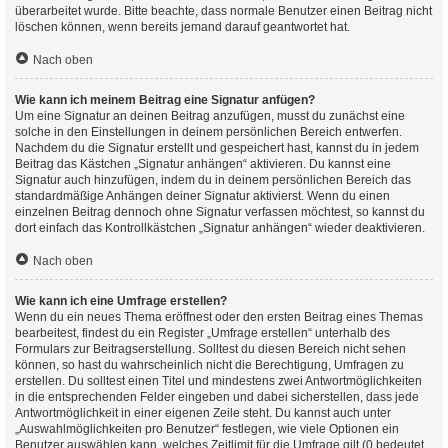
überarbeitet wurde. Bitte beachte, dass normale Benutzer einen Beitrag nicht
löschen können, wenn bereits jemand darauf geantwortet hat.
Nach oben
Wie kann ich meinem Beitrag eine Signatur anfügen?
Um eine Signatur an deinen Beitrag anzufügen, musst du zunächst eine
solche in den Einstellungen in deinem persönlichen Bereich entwerfen.
Nachdem du die Signatur erstellt und gespeichert hast, kannst du in jedem
Beitrag das Kästchen „Signatur anhängen“ aktivieren. Du kannst eine
Signatur auch hinzufügen, indem du in deinem persönlichen Bereich das
standardmäßige Anhängen deiner Signatur aktivierst. Wenn du einen
einzelnen Beitrag dennoch ohne Signatur verfassen möchtest, so kannst du
dort einfach das Kontrollkästchen „Signatur anhängen“ wieder deaktivieren.
Nach oben
Wie kann ich eine Umfrage erstellen?
Wenn du ein neues Thema eröffnest oder den ersten Beitrag eines Themas
bearbeitest, findest du ein Register „Umfrage erstellen“ unterhalb des
Formulars zur Beitragserstellung. Solltest du diesen Bereich nicht sehen
können, so hast du wahrscheinlich nicht die Berechtigung, Umfragen zu
erstellen. Du solltest einen Titel und mindestens zwei Antwortmöglichkeiten
in die entsprechenden Felder eingeben und dabei sicherstellen, dass jede
Antwortmöglichkeit in einer eigenen Zeile steht. Du kannst auch unter
„Auswahlmöglichkeiten pro Benutzer“ festlegen, wie viele Optionen ein
Benutzer auswählen kann, welches Zeitlimit für die Umfrage gilt (0 bedeutet