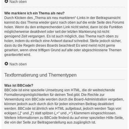
Nach oben
Wie markiere ich ein Thema als neu?
Durch Klicken des „Thema als neu markieren“-Links in der Beitragsansicht
kannst du das Thema wieder ganz nach oben auf die erste Seite des Forums
holen. Wenn du den entsprechenden Link nicht siehst, dann ist die Funktion
möglicherweise deaktiviert oder seit der letzten Markierung ist nicht
genügend Zeit vergangen. Es ist auch möglich, das Thema nach oben zu
holen, indem du einfach eine Antwort darauf schreibst. Stelle jedoch sicher,
dass du die Regeln dieses Boards beachtest! Es wird meist nicht gerne
gesehen, wenn ohne triftigen Grund auf alte oder abgeschlossene Themen
geantwortet wird.
Nach oben
Textformatierung und Thementypen
Was ist BBCode?
BBCode ist eine spezielle Umsetzung von HTML, die dir weitreichende
Formatierungsmöglichkeiten für deinen Text gibt. Die Rechte zur
Verwendung von BBCode werden durch die Board-Administration vergeben,
können jedoch auch durch dich für jeden einzelnen Beitrag deaktiviert
werden. BBCode ist ähnlich wie HTML aufgebaut, jedoch werden Tags von
eckigen („[“ und „]“) statt spitzen („<“ und „>“) Klammern eingeschlossen.
Weitere Informationen zu BBCode findest du auf einer speziellen Hilfe-Seite,
die von der Seite zur Beitragserstellung aus zugänglich ist.