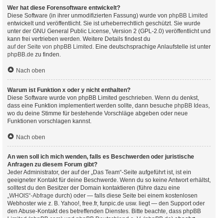
Wer hat diese Forensoftware entwickelt?
Diese Software (in ihrer unmodifizierten Fassung) wurde von
phpBB Limited
entwickelt und veröffentlicht. Sie ist urheberrechtlich geschützt. Sie wurde
unter der GNU General Public License, Version 2 (GPL-2.0) veröffentlicht und
kann frei vertrieben werden. Weitere Details findest du
auf der Seite von phpBB Limited
. Eine deutschsprachige Anlaufstelle ist unter
phpBB.de
zu finden.
Nach oben
Warum ist Funktion x oder y nicht enthalten?
Diese Software wurde von phpBB Limited geschrieben. Wenn du denkst,
dass eine Funktion implementiert werden sollte, dann besuche
phpBB Ideas
,
wo du deine Stimme für bestehende Vorschläge abgeben oder neue
Funktionen vorschlagen kannst.
Nach oben
An wen soll ich mich wenden, falls es Beschwerden oder juristische
Anfragen zu diesem Forum gibt?
Jeder Administrator, der auf der „Das Team“-Seite aufgeführt ist, ist ein
geeigneter Kontakt für deine Beschwerde. Wenn du so keine Antwort erhältst,
solltest du den Besitzer der Domain kontaktieren (führe dazu eine
„WHOIS“-Abfrage
durch) oder — falls diese Seite bei einem kostenlosen
Webhoster wie z. B. Yahoo!, free.fr, funpic.de usw. liegt — den Support oder
den Abuse-Kontakt des betreffenden Dienstes. Bitte beachte, dass phpBB