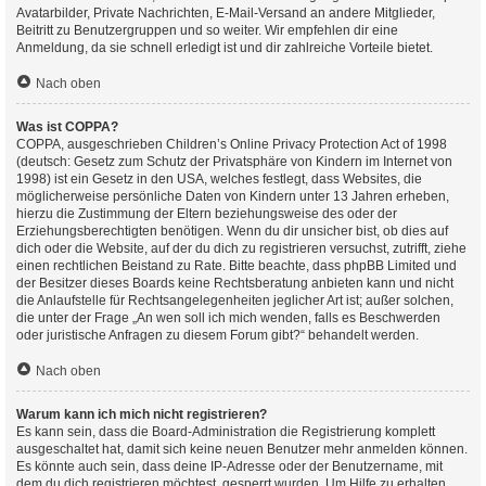
Avatarbilder, Private Nachrichten, E-Mail-Versand an andere Mitglieder,
Beitritt zu Benutzergruppen und so weiter. Wir empfehlen dir eine
Anmeldung, da sie schnell erledigt ist und dir zahlreiche Vorteile bietet.
Nach oben
Was ist COPPA?
COPPA, ausgeschrieben Children’s Online Privacy Protection Act of 1998
(deutsch: Gesetz zum Schutz der Privatsphäre von Kindern im Internet von
1998) ist ein Gesetz in den USA, welches festlegt, dass Websites, die
möglicherweise persönliche Daten von Kindern unter 13 Jahren erheben,
hierzu die Zustimmung der Eltern beziehungsweise des oder der
Erziehungsberechtigten benötigen. Wenn du dir unsicher bist, ob dies auf
dich oder die Website, auf der du dich zu registrieren versuchst, zutrifft, ziehe
einen rechtlichen Beistand zu Rate. Bitte beachte, dass phpBB Limited und
der Besitzer dieses Boards keine Rechtsberatung anbieten kann und nicht
die Anlaufstelle für Rechtsangelegenheiten jeglicher Art ist; außer solchen,
die unter der Frage „An wen soll ich mich wenden, falls es Beschwerden
oder juristische Anfragen zu diesem Forum gibt?“ behandelt werden.
Nach oben
Warum kann ich mich nicht registrieren?
Es kann sein, dass die Board-Administration die Registrierung komplett
ausgeschaltet hat, damit sich keine neuen Benutzer mehr anmelden können.
Es könnte auch sein, dass deine IP-Adresse oder der Benutzername, mit
dem du dich registrieren möchtest, gesperrt wurden. Um Hilfe zu erhalten,