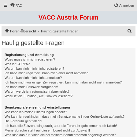
FAQ
Anmelden
VACC Austria Forum
S
Foren-Übersicht
Häufig gestellte Fragen
u
Häufig gestellte Fragen
c
h
Registrierung und Anmeldung
Wozu muss ich mich registrieren?
e
Was ist COPPA?
Warum kann ich mich nicht registrieren?
Ich habe mich registriert, kann mich aber nicht anmelden!
Warum kann ich mich nicht anmelden?
Ich habe mich vor einiger Zeit registriert, kann mich aber nicht mehr anmelden?!
Ich habe mein Passwort vergessen!
Warum werde ich automatisch abgemeldet?
Wozu ist die Funktion „Alle Cookies löschen“?
Benutzerpräferenzen und -einstellungen
Wie kann ich meine Einstellungen ändern?
Wie kann ich verhindern, dass mein Benutzername in der Online-Liste auftaucht?
Die Forenuhr geht falsch!
Ich habe die Zeitzone eingestellt, aber die Forenuhr geht immer noch falsch!
Meine Sprache steht auf diesem Board nicht zur Auswahl!
Was sind das für Bilder, die bei meinem Benutzernamen angezeigt werden?