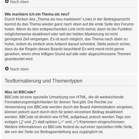
Nach oben
Wie markiere ich ein Thema als neu?
Durch Klicken des „Thema als neu markieren“-Links in der Beitragsansicht
kannst du das Thema wieder ganz nach oben auf die erste Seite des Forums
holen. Wenn du den entsprechenden Link nicht siehst, dann ist die Funktion
möglicherweise deaktiviert oder seit der letzten Markierung ist nicht
genügend Zeit vergangen. Es ist auch möglich, das Thema nach oben zu
holen, indem du einfach eine Antwort darauf schreibst. Stelle jedoch sicher,
dass du die Regeln dieses Boards beachtest! Es wird meist nicht gerne
gesehen, wenn ohne triftigen Grund auf alte oder abgeschlossene Themen
geantwortet wird.
Nach oben
Textformatierung und Thementypen
Was ist BBCode?
BBCode ist eine spezielle Umsetzung von HTML, die dir weitreichende
Formatierungsmöglichkeiten für deinen Text gibt. Die Rechte zur
Verwendung von BBCode werden durch die Board-Administration vergeben,
können jedoch auch durch dich für jeden einzelnen Beitrag deaktiviert
werden. BBCode ist ähnlich wie HTML aufgebaut, jedoch werden Tags von
eckigen („[“ und „]“) statt spitzen („<“ und „>“) Klammern eingeschlossen.
Weitere Informationen zu BBCode findest du auf einer speziellen Hilfe-Seite,
die von der Seite zur Beitragserstellung aus zugänglich ist.