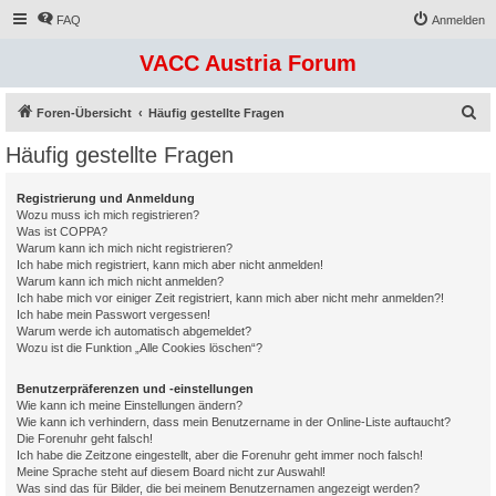
FAQ
Anmelden
VACC Austria Forum
S
Foren-Übersicht
Häufig gestellte Fragen
u
Häufig gestellte Fragen
c
h
Registrierung und Anmeldung
Wozu muss ich mich registrieren?
e
Was ist COPPA?
Warum kann ich mich nicht registrieren?
Ich habe mich registriert, kann mich aber nicht anmelden!
Warum kann ich mich nicht anmelden?
Ich habe mich vor einiger Zeit registriert, kann mich aber nicht mehr anmelden?!
Ich habe mein Passwort vergessen!
Warum werde ich automatisch abgemeldet?
Wozu ist die Funktion „Alle Cookies löschen“?
Benutzerpräferenzen und -einstellungen
Wie kann ich meine Einstellungen ändern?
Wie kann ich verhindern, dass mein Benutzername in der Online-Liste auftaucht?
Die Forenuhr geht falsch!
Ich habe die Zeitzone eingestellt, aber die Forenuhr geht immer noch falsch!
Meine Sprache steht auf diesem Board nicht zur Auswahl!
Was sind das für Bilder, die bei meinem Benutzernamen angezeigt werden?