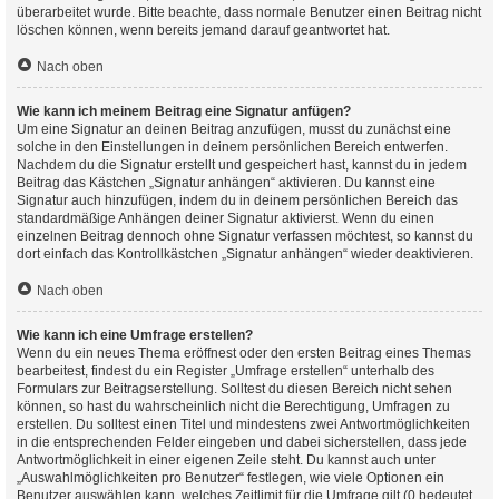
überarbeitet wurde. Bitte beachte, dass normale Benutzer einen Beitrag nicht
löschen können, wenn bereits jemand darauf geantwortet hat.
Nach oben
Wie kann ich meinem Beitrag eine Signatur anfügen?
Um eine Signatur an deinen Beitrag anzufügen, musst du zunächst eine
solche in den Einstellungen in deinem persönlichen Bereich entwerfen.
Nachdem du die Signatur erstellt und gespeichert hast, kannst du in jedem
Beitrag das Kästchen „Signatur anhängen“ aktivieren. Du kannst eine
Signatur auch hinzufügen, indem du in deinem persönlichen Bereich das
standardmäßige Anhängen deiner Signatur aktivierst. Wenn du einen
einzelnen Beitrag dennoch ohne Signatur verfassen möchtest, so kannst du
dort einfach das Kontrollkästchen „Signatur anhängen“ wieder deaktivieren.
Nach oben
Wie kann ich eine Umfrage erstellen?
Wenn du ein neues Thema eröffnest oder den ersten Beitrag eines Themas
bearbeitest, findest du ein Register „Umfrage erstellen“ unterhalb des
Formulars zur Beitragserstellung. Solltest du diesen Bereich nicht sehen
können, so hast du wahrscheinlich nicht die Berechtigung, Umfragen zu
erstellen. Du solltest einen Titel und mindestens zwei Antwortmöglichkeiten
in die entsprechenden Felder eingeben und dabei sicherstellen, dass jede
Antwortmöglichkeit in einer eigenen Zeile steht. Du kannst auch unter
„Auswahlmöglichkeiten pro Benutzer“ festlegen, wie viele Optionen ein
Benutzer auswählen kann, welches Zeitlimit für die Umfrage gilt (0 bedeutet