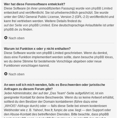
Wer hat diese Forensoftware entwickelt?
Diese Software (in ihrer unmodifizierten Fassung) wurde von
phpBB Limited
entwickelt und veröffentlicht. Sie ist urheberrechtlich geschützt. Sie wurde
unter der GNU General Public License, Version 2 (GPL-2.0) veröffentlicht und
kann frei vertrieben werden. Weitere Details findest du
auf der Seite von phpBB Limited
. Eine deutschsprachige Anlaufstelle ist unter
phpBB.de
zu finden.
Nach oben
Warum ist Funktion x oder y nicht enthalten?
Diese Software wurde von phpBB Limited geschrieben. Wenn du denkst,
dass eine Funktion implementiert werden sollte, dann besuche
phpBB Ideas
,
wo du deine Stimme für bestehende Vorschläge abgeben oder neue
Funktionen vorschlagen kannst.
Nach oben
An wen soll ich mich wenden, falls es Beschwerden oder juristische
Anfragen zu diesem Forum gibt?
Jeder Administrator, der auf der „Das Team“-Seite aufgeführt ist, ist ein
geeigneter Kontakt für deine Beschwerde. Wenn du so keine Antwort erhältst,
solltest du den Besitzer der Domain kontaktieren (führe dazu eine
„WHOIS“-Abfrage
durch) oder — falls diese Seite bei einem kostenlosen
Webhoster wie z. B. Yahoo!, free.fr, funpic.de usw. liegt — den Support oder
den Abuse-Kontakt des betreffenden Dienstes. Bitte beachte, dass phpBB