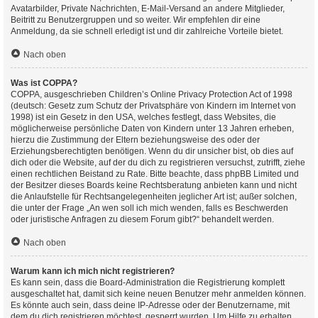
Avatarbilder, Private Nachrichten, E-Mail-Versand an andere Mitglieder,
Beitritt zu Benutzergruppen und so weiter. Wir empfehlen dir eine
Anmeldung, da sie schnell erledigt ist und dir zahlreiche Vorteile bietet.
Nach oben
Was ist COPPA?
COPPA, ausgeschrieben Children’s Online Privacy Protection Act of 1998
(deutsch: Gesetz zum Schutz der Privatsphäre von Kindern im Internet von
1998) ist ein Gesetz in den USA, welches festlegt, dass Websites, die
möglicherweise persönliche Daten von Kindern unter 13 Jahren erheben,
hierzu die Zustimmung der Eltern beziehungsweise des oder der
Erziehungsberechtigten benötigen. Wenn du dir unsicher bist, ob dies auf
dich oder die Website, auf der du dich zu registrieren versuchst, zutrifft, ziehe
einen rechtlichen Beistand zu Rate. Bitte beachte, dass phpBB Limited und
der Besitzer dieses Boards keine Rechtsberatung anbieten kann und nicht
die Anlaufstelle für Rechtsangelegenheiten jeglicher Art ist; außer solchen,
die unter der Frage „An wen soll ich mich wenden, falls es Beschwerden
oder juristische Anfragen zu diesem Forum gibt?“ behandelt werden.
Nach oben
Warum kann ich mich nicht registrieren?
Es kann sein, dass die Board-Administration die Registrierung komplett
ausgeschaltet hat, damit sich keine neuen Benutzer mehr anmelden können.
Es könnte auch sein, dass deine IP-Adresse oder der Benutzername, mit
dem du dich registrieren möchtest, gesperrt wurden. Um Hilfe zu erhalten,