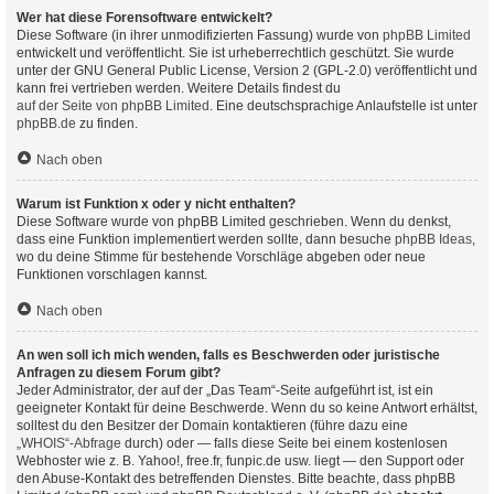
Wer hat diese Forensoftware entwickelt?
Diese Software (in ihrer unmodifizierten Fassung) wurde von
phpBB Limited
entwickelt und veröffentlicht. Sie ist urheberrechtlich geschützt. Sie wurde
unter der GNU General Public License, Version 2 (GPL-2.0) veröffentlicht und
kann frei vertrieben werden. Weitere Details findest du
auf der Seite von phpBB Limited
. Eine deutschsprachige Anlaufstelle ist unter
phpBB.de
zu finden.
Nach oben
Warum ist Funktion x oder y nicht enthalten?
Diese Software wurde von phpBB Limited geschrieben. Wenn du denkst,
dass eine Funktion implementiert werden sollte, dann besuche
phpBB Ideas
,
wo du deine Stimme für bestehende Vorschläge abgeben oder neue
Funktionen vorschlagen kannst.
Nach oben
An wen soll ich mich wenden, falls es Beschwerden oder juristische
Anfragen zu diesem Forum gibt?
Jeder Administrator, der auf der „Das Team“-Seite aufgeführt ist, ist ein
geeigneter Kontakt für deine Beschwerde. Wenn du so keine Antwort erhältst,
solltest du den Besitzer der Domain kontaktieren (führe dazu eine
„WHOIS“-Abfrage
durch) oder — falls diese Seite bei einem kostenlosen
Webhoster wie z. B. Yahoo!, free.fr, funpic.de usw. liegt — den Support oder
den Abuse-Kontakt des betreffenden Dienstes. Bitte beachte, dass phpBB