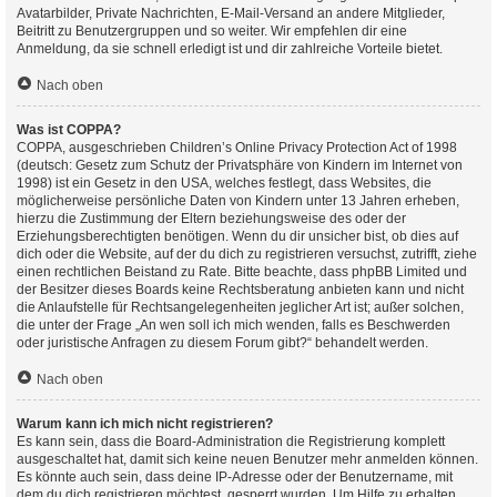
Avatarbilder, Private Nachrichten, E-Mail-Versand an andere Mitglieder,
Beitritt zu Benutzergruppen und so weiter. Wir empfehlen dir eine
Anmeldung, da sie schnell erledigt ist und dir zahlreiche Vorteile bietet.
Nach oben
Was ist COPPA?
COPPA, ausgeschrieben Children’s Online Privacy Protection Act of 1998
(deutsch: Gesetz zum Schutz der Privatsphäre von Kindern im Internet von
1998) ist ein Gesetz in den USA, welches festlegt, dass Websites, die
möglicherweise persönliche Daten von Kindern unter 13 Jahren erheben,
hierzu die Zustimmung der Eltern beziehungsweise des oder der
Erziehungsberechtigten benötigen. Wenn du dir unsicher bist, ob dies auf
dich oder die Website, auf der du dich zu registrieren versuchst, zutrifft, ziehe
einen rechtlichen Beistand zu Rate. Bitte beachte, dass phpBB Limited und
der Besitzer dieses Boards keine Rechtsberatung anbieten kann und nicht
die Anlaufstelle für Rechtsangelegenheiten jeglicher Art ist; außer solchen,
die unter der Frage „An wen soll ich mich wenden, falls es Beschwerden
oder juristische Anfragen zu diesem Forum gibt?“ behandelt werden.
Nach oben
Warum kann ich mich nicht registrieren?
Es kann sein, dass die Board-Administration die Registrierung komplett
ausgeschaltet hat, damit sich keine neuen Benutzer mehr anmelden können.
Es könnte auch sein, dass deine IP-Adresse oder der Benutzername, mit
dem du dich registrieren möchtest, gesperrt wurden. Um Hilfe zu erhalten,