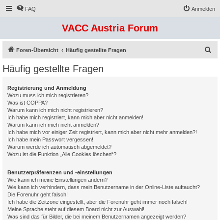
FAQ
Anmelden
VACC Austria Forum
S
Foren-Übersicht
Häufig gestellte Fragen
u
Häufig gestellte Fragen
c
h
Registrierung und Anmeldung
Wozu muss ich mich registrieren?
e
Was ist COPPA?
Warum kann ich mich nicht registrieren?
Ich habe mich registriert, kann mich aber nicht anmelden!
Warum kann ich mich nicht anmelden?
Ich habe mich vor einiger Zeit registriert, kann mich aber nicht mehr anmelden?!
Ich habe mein Passwort vergessen!
Warum werde ich automatisch abgemeldet?
Wozu ist die Funktion „Alle Cookies löschen“?
Benutzerpräferenzen und -einstellungen
Wie kann ich meine Einstellungen ändern?
Wie kann ich verhindern, dass mein Benutzername in der Online-Liste auftaucht?
Die Forenuhr geht falsch!
Ich habe die Zeitzone eingestellt, aber die Forenuhr geht immer noch falsch!
Meine Sprache steht auf diesem Board nicht zur Auswahl!
Was sind das für Bilder, die bei meinem Benutzernamen angezeigt werden?