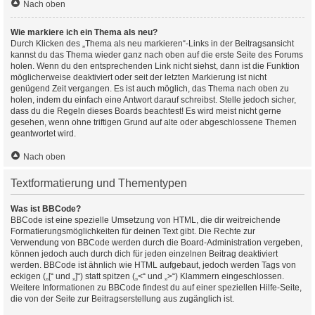
Nach oben
Wie markiere ich ein Thema als neu?
Durch Klicken des „Thema als neu markieren“-Links in der Beitragsansicht
kannst du das Thema wieder ganz nach oben auf die erste Seite des Forums
holen. Wenn du den entsprechenden Link nicht siehst, dann ist die Funktion
möglicherweise deaktiviert oder seit der letzten Markierung ist nicht
genügend Zeit vergangen. Es ist auch möglich, das Thema nach oben zu
holen, indem du einfach eine Antwort darauf schreibst. Stelle jedoch sicher,
dass du die Regeln dieses Boards beachtest! Es wird meist nicht gerne
gesehen, wenn ohne triftigen Grund auf alte oder abgeschlossene Themen
geantwortet wird.
Nach oben
Textformatierung und Thementypen
Was ist BBCode?
BBCode ist eine spezielle Umsetzung von HTML, die dir weitreichende
Formatierungsmöglichkeiten für deinen Text gibt. Die Rechte zur
Verwendung von BBCode werden durch die Board-Administration vergeben,
können jedoch auch durch dich für jeden einzelnen Beitrag deaktiviert
werden. BBCode ist ähnlich wie HTML aufgebaut, jedoch werden Tags von
eckigen („[“ und „]“) statt spitzen („<“ und „>“) Klammern eingeschlossen.
Weitere Informationen zu BBCode findest du auf einer speziellen Hilfe-Seite,
die von der Seite zur Beitragserstellung aus zugänglich ist.