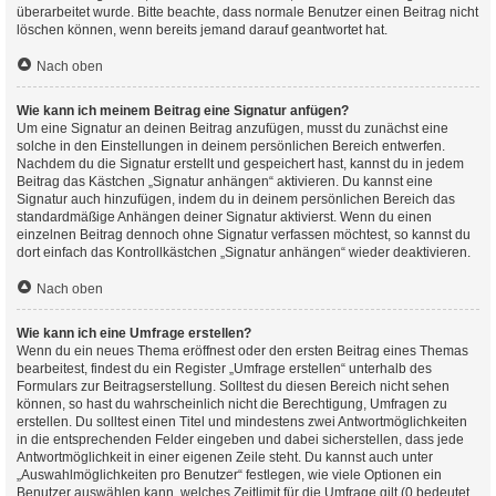
überarbeitet wurde. Bitte beachte, dass normale Benutzer einen Beitrag nicht
löschen können, wenn bereits jemand darauf geantwortet hat.
Nach oben
Wie kann ich meinem Beitrag eine Signatur anfügen?
Um eine Signatur an deinen Beitrag anzufügen, musst du zunächst eine
solche in den Einstellungen in deinem persönlichen Bereich entwerfen.
Nachdem du die Signatur erstellt und gespeichert hast, kannst du in jedem
Beitrag das Kästchen „Signatur anhängen“ aktivieren. Du kannst eine
Signatur auch hinzufügen, indem du in deinem persönlichen Bereich das
standardmäßige Anhängen deiner Signatur aktivierst. Wenn du einen
einzelnen Beitrag dennoch ohne Signatur verfassen möchtest, so kannst du
dort einfach das Kontrollkästchen „Signatur anhängen“ wieder deaktivieren.
Nach oben
Wie kann ich eine Umfrage erstellen?
Wenn du ein neues Thema eröffnest oder den ersten Beitrag eines Themas
bearbeitest, findest du ein Register „Umfrage erstellen“ unterhalb des
Formulars zur Beitragserstellung. Solltest du diesen Bereich nicht sehen
können, so hast du wahrscheinlich nicht die Berechtigung, Umfragen zu
erstellen. Du solltest einen Titel und mindestens zwei Antwortmöglichkeiten
in die entsprechenden Felder eingeben und dabei sicherstellen, dass jede
Antwortmöglichkeit in einer eigenen Zeile steht. Du kannst auch unter
„Auswahlmöglichkeiten pro Benutzer“ festlegen, wie viele Optionen ein
Benutzer auswählen kann, welches Zeitlimit für die Umfrage gilt (0 bedeutet