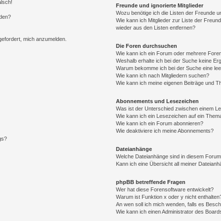
alsch!
Freunde und ignorierte Mitglieder
Wozu benötige ich die Listen der Freunde un
rden?
Wie kann ich Mitglieder zur Liste der Freund
wieder aus den Listen entfernen?
fgefordert, mich anzumelden.
Die Foren durchsuchen
Wie kann ich ein Forum oder mehrere For
Weshalb erhalte ich bei der Suche keine Er
Warum bekomme ich bei der Suche eine lee
Wie kann ich nach Mitgliedern suchen?
Wie kann ich meine eigenen Beiträge und T
Abonnements und Lesezeichen
Was ist der Unterschied zwischen einem L
Wie kann ich ein Lesezeichen auf ein Them
Wie kann ich ein Forum abonnieren?
Wie deaktiviere ich meine Abonnements?
gs?
Dateianhänge
Welche Dateianhänge sind in diesem Forum
Kann ich eine Übersicht all meiner Dateian
phpBB betreffende Fragen
Wer hat diese Forensoftware entwickelt?
Warum ist Funktion x oder y nicht enthalten
An wen soll ich mich wenden, falls es Besc
Wie kann ich einen Administrator des Board