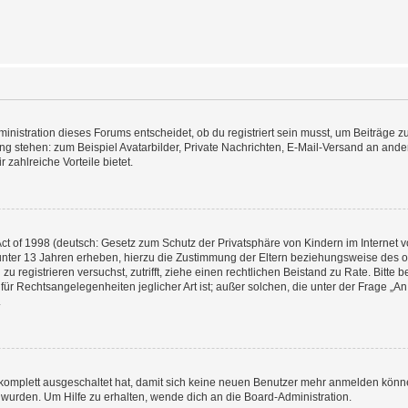
istration dieses Forums entscheidet, ob du registriert sein musst, um Beiträge zu s
ung stehen: zum Beispiel Avatarbilder, Private Nachrichten, E-Mail-Versand an ander
 zahlreiche Vorteile bietet.
t of 1998 (deutsch: Gesetz zum Schutz der Privatsphäre von Kindern im Internet vo
unter 13 Jahren erheben, hierzu die Zustimmung der Eltern beziehungsweise des o
h zu registrieren versuchst, zutrifft, ziehe einen rechtlichen Beistand zu Rate. Bit
für Rechtsangelegenheiten jeglicher Art ist; außer solchen, die unter der Frage „
.
g komplett ausgeschaltet hat, damit sich keine neuen Benutzer mehr anmelden könn
 wurden. Um Hilfe zu erhalten, wende dich an die Board-Administration.