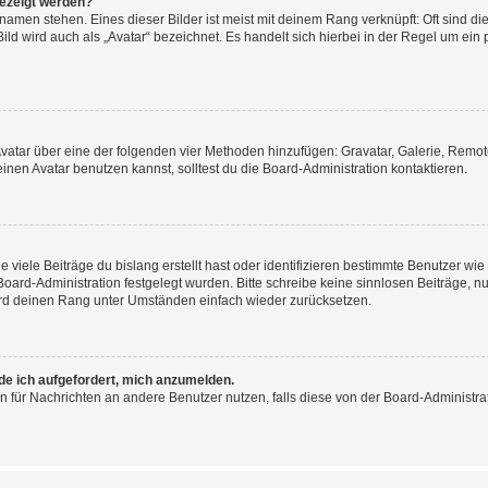
gezeigt werden?
amen stehen. Eines dieser Bilder ist meist mit deinem Rang verknüpft: Oft sind di
ld wird auch als „Avatar“ bezeichnet. Es handelt sich hierbei in der Regel um ein
 Avatar über eine der folgenden vier Methoden hinzufügen: Gravatar, Galerie, Rem
en Avatar benutzen kannst, solltest du die Board-Administration kontaktieren.
viele Beiträge du bislang erstellt hast oder identifizieren bestimmte Benutzer w
 Board-Administration festgelegt wurden. Bitte schreibe keine sinnlosen Beiträge
wird deinen Rang unter Umständen einfach wieder zurücksetzen.
rde ich aufgefordert, mich anzumelden.
ion für Nachrichten an andere Benutzer nutzen, falls diese von der Board-Administ