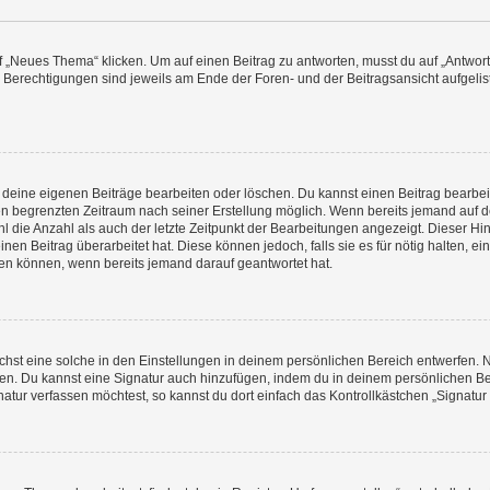
„Neues Thema“ klicken. Um auf einen Beitrag zu antworten, musst du auf „Antworte
e Berechtigungen sind jeweils am Ende der Foren- und der Beitragsansicht aufgeliste
r deine eigenen Beiträge bearbeiten oder löschen. Du kannst einen Beitrag bearbe
inen begrenzten Zeitraum nach seiner Erstellung möglich. Wenn bereits jemand auf de
 die Anzahl als auch der letzte Zeitpunkt der Bearbeitungen angezeigt. Dieser Hi
en Beitrag überarbeitet hat. Diese können jedoch, falls sie es für nötig halten, ei
hen können, wenn bereits jemand darauf geantwortet hat.
st eine solche in den Einstellungen in deinem persönlichen Bereich entwerfen. Na
eren. Du kannst eine Signatur auch hinzufügen, indem du in deinem persönlichen 
atur verfassen möchtest, so kannst du dort einfach das Kontrollkästchen „Signatu