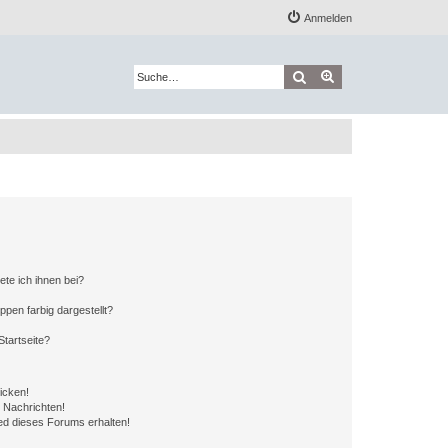
Anmelden
Suche
Erweiterte Suche
ete ich ihnen bei?
en farbig dargestellt?
tartseite?
icken!
 Nachrichten!
ed dieses Forums erhalten!