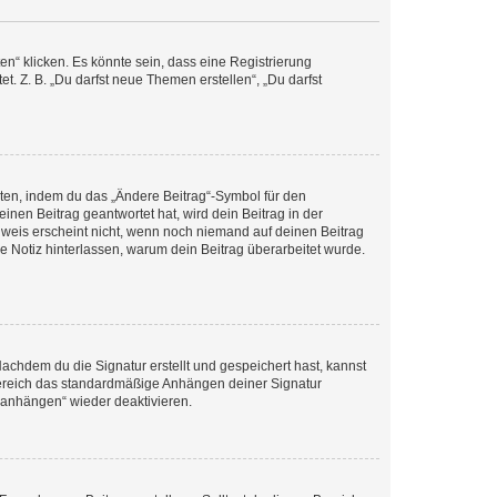
n“ klicken. Es könnte sein, dass eine Registrierung
t. Z. B. „Du darfst neue Themen erstellen“, „Du darfst
iten, indem du das „Ändere Beitrag“-Symbol für den
inen Beitrag geantwortet hat, wird dein Beitrag in der
nweis erscheint nicht, wenn noch niemand auf deinen Beitrag
ne Notiz hinterlassen, warum dein Beitrag überarbeitet wurde.
chdem du die Signatur erstellt und gespeichert hast, kannst
Bereich das standardmäßige Anhängen deiner Signatur
r anhängen“ wieder deaktivieren.