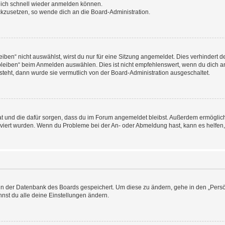
 dich schnell wieder anmelden können.
ückzusetzen, so wende dich an die Board-Administration.
en“ nicht auswählst, wirst du nur für eine Sitzung angemeldet. Dies verhindert 
leiben“ beim Anmelden auswählen. Dies ist nicht empfehlenswert, wenn du dich an
 steht, dann wurde sie vermutlich von der Board-Administration ausgeschaltet.
 hat und die dafür sorgen, dass du im Forum angemeldet bleibst. Außerdem ermögli
tiviert wurden. Wenn du Probleme bei der An- oder Abmeldung hast, kann es helfen
n in der Datenbank des Boards gespeichert. Um diese zu ändern, gehe in den „Persö
nst du alle deine Einstellungen ändern.