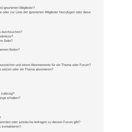
d ignorierten Mitglieder?
e oder zur Liste der ignorierten Mitglieder hinzufügen oder diese
en durchsuchen?
gebnisse?
re Seite?
hemen finden?
esezeichen und einem Abonnements für ein Thema oder Forum?
a setzen oder ein Thema abonnieren?
 zulässig?
hänge erhalten?
?
hwerden oder juristische Anfragen zu diesem Forum gibt?
s kontaktieren?