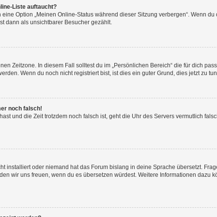
ine-Liste auftaucht?
n eine Option „Meinen Online-Status während dieser Sitzung verbergen“. Wenn du d
st dann als unsichtbarer Besucher gezählt.
en Zeitzone. In diesem Fall solltest du im „Persönlichen Bereich“ die für dich passe
den. Wenn du noch nicht registriert bist, ist dies ein guter Grund, dies jetzt zu tun
mer noch falsch!
t hast und die Zeit trotzdem noch falsch ist, geht die Uhr des Servers vermutlich fal
t installiert oder niemand hat das Forum bislang in deine Sprache übersetzt. Frag
, würden wir uns freuen, wenn du es übersetzen würdest. Weitere Informationen dazu