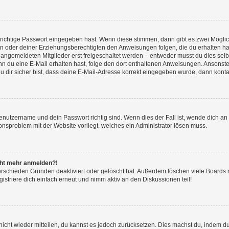
 richtige Passwort eingegeben hast. Wenn diese stimmen, dann gibt es zwei Mögl
tern oder deiner Erziehungsberechtigten den Anweisungen folgen, die du erhalten ha
u angemeldeten Mitglieder erst freigeschaltet werden – entweder musst du dies selbs
. Wenn du eine E-Mail erhalten hast, folge den dort enthaltenen Anweisungen. Ansons
 dir sicher bist, dass deine E-Mail-Adresse korrekt eingegeben wurde, dann kontak
Benutzername und dein Passwort richtig sind. Wenn dies der Fall ist, wende dich a
ionsproblem mit der Website vorliegt, welches ein Administrator lösen muss.
icht mehr anmelden?!
erschieden Gründen deaktiviert oder gelöscht hat. Außerdem löschen viele Boards r
triere dich einfach erneut und nimm aktiv an den Diskussionen teil!
 nicht wieder mitteilen, du kannst es jedoch zurücksetzen. Dies machst du, indem 