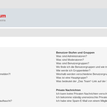
rum
stria
Benutzer-Stufen und Gruppen
Was sind Administratoren?
Was sind Moderatoren?
Was sind Benutzergruppen?
Wo finde ich die Benutzergruppen und wie tr
Wie werde ich Gruppenleiter?
anmelden?!
Weshalb werden verschiedene Benutzergrupp
Was ist eine Hauptgruppe?
Was bedeutet der „Das Team“-Link auf der S
Private Nachrichten
Ich kann keine Privaten Nachrichten versch
Ich bekomme ständig unerwünschte Private
auftaucht?
Ich habe eine Spam-E-Mail von einem Mitgli