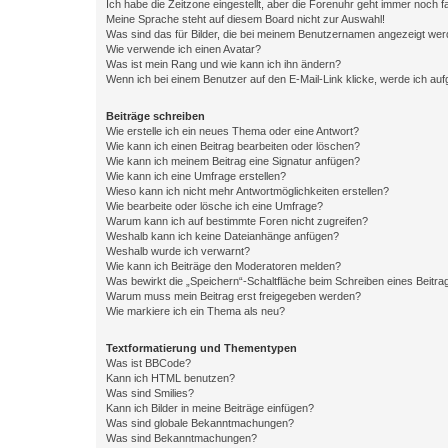
Ich habe die Zeitzone eingestellt, aber die Forenuhr geht immer noch f
Meine Sprache steht auf diesem Board nicht zur Auswahl!
Was sind das für Bilder, die bei meinem Benutzernamen angezeigt we
Wie verwende ich einen Avatar?
Was ist mein Rang und wie kann ich ihn ändern?
Wenn ich bei einem Benutzer auf den E-Mail-Link klicke, werde ich au
Beiträge schreiben
Wie erstelle ich ein neues Thema oder eine Antwort?
Wie kann ich einen Beitrag bearbeiten oder löschen?
Wie kann ich meinem Beitrag eine Signatur anfügen?
Wie kann ich eine Umfrage erstellen?
Wieso kann ich nicht mehr Antwortmöglichkeiten erstellen?
Wie bearbeite oder lösche ich eine Umfrage?
Warum kann ich auf bestimmte Foren nicht zugreifen?
Weshalb kann ich keine Dateianhänge anfügen?
Weshalb wurde ich verwarnt?
Wie kann ich Beiträge den Moderatoren melden?
Was bewirkt die „Speichern“-Schaltfläche beim Schreiben eines Beitra
Warum muss mein Beitrag erst freigegeben werden?
Wie markiere ich ein Thema als neu?
Textformatierung und Thementypen
Was ist BBCode?
Kann ich HTML benutzen?
Was sind Smilies?
Kann ich Bilder in meine Beiträge einfügen?
Was sind globale Bekanntmachungen?
Was sind Bekanntmachungen?