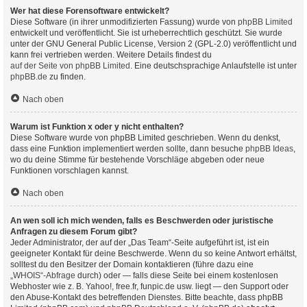
Wer hat diese Forensoftware entwickelt?
Diese Software (in ihrer unmodifizierten Fassung) wurde von
phpBB Limited
entwickelt und veröffentlicht. Sie ist urheberrechtlich geschützt. Sie wurde
unter der GNU General Public License, Version 2 (GPL-2.0) veröffentlicht und
kann frei vertrieben werden. Weitere Details findest du
auf der Seite von phpBB Limited
. Eine deutschsprachige Anlaufstelle ist unter
phpBB.de
zu finden.
Nach oben
Warum ist Funktion x oder y nicht enthalten?
Diese Software wurde von phpBB Limited geschrieben. Wenn du denkst,
dass eine Funktion implementiert werden sollte, dann besuche
phpBB Ideas
,
wo du deine Stimme für bestehende Vorschläge abgeben oder neue
Funktionen vorschlagen kannst.
Nach oben
An wen soll ich mich wenden, falls es Beschwerden oder juristische
Anfragen zu diesem Forum gibt?
Jeder Administrator, der auf der „Das Team“-Seite aufgeführt ist, ist ein
geeigneter Kontakt für deine Beschwerde. Wenn du so keine Antwort erhältst,
solltest du den Besitzer der Domain kontaktieren (führe dazu eine
„WHOIS“-Abfrage
durch) oder — falls diese Seite bei einem kostenlosen
Webhoster wie z. B. Yahoo!, free.fr, funpic.de usw. liegt — den Support oder
den Abuse-Kontakt des betreffenden Dienstes. Bitte beachte, dass phpBB