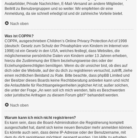
Avatarbilder, Private Nachrichten, E-Mail-Versand an andere Mitglieder,
Beitritt zu Benutzergruppen und so weiter. Wir empfehlen dir eine
Anmeldung, da sie schnell erledigt ist und dir zahlreiche Vorteile bietet.
Nach oben
Was ist COPPA?
COPPA, ausgeschrieben Children’s Online Privacy Protection Act of 1998
(deutsch: Gesetz zum Schutz der Privatsphäre von Kindern im Internet von
1998) ist ein Gesetz in den USA, welches festlegt, dass Websites, die
möglicherweise persönliche Daten von Kindern unter 13 Jahren erheben,
hierzu die Zustimmung der Eltern beziehungsweise des oder der
Erziehungsberechtigten benötigen. Wenn du dir unsicher bist, ob dies auf
dich oder die Website, auf der du dich zu registrieren versuchst, zutrifft, ziehe
einen rechtlichen Beistand zu Rate. Bitte beachte, dass phpBB Limited und
der Besitzer dieses Boards keine Rechtsberatung anbieten kann und nicht
die Anlaufstelle für Rechtsangelegenheiten jeglicher Art ist; außer solchen,
die unter der Frage „An wen soll ich mich wenden, falls es Beschwerden
oder juristische Anfragen zu diesem Forum gibt?“ behandelt werden.
Nach oben
Warum kann ich mich nicht registrieren?
Es kann sein, dass die Board-Administration die Registrierung komplett
ausgeschaltet hat, damit sich keine neuen Benutzer mehr anmelden können.
Es könnte auch sein, dass deine IP-Adresse oder der Benutzername, mit
dem du dich registrieren möchtest, gesperrt wurden. Um Hilfe zu erhalten,