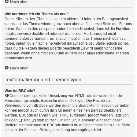
Nach oben
Wie markiere ich ein Thema als neu?
Durch Klicken des „Thema als neu markieren“-Links in der Beitragsansicht
kannst du das Thema wieder ganz nach oben auf die erste Seite des Forums
holen. Wenn du den entsprechenden Link nicht siehst, dann ist die Funktion
möglicherweise deaktiviert oder seit der letzten Markierung ist nicht
genügend Zeit vergangen. Es ist auch möglich, das Thema nach oben zu
holen, indem du einfach eine Antwort darauf schreibst. Stelle jedoch sicher,
dass du die Regeln dieses Boards beachtest! Es wird meist nicht gerne
gesehen, wenn ohne triftigen Grund auf alte oder abgeschlossene Themen
geantwortet wird.
Nach oben
Textformatierung und Thementypen
Was ist BBCode?
BBCode ist eine spezielle Umsetzung von HTML, die dir weitreichende
Formatierungsmöglichkeiten für deinen Text gibt. Die Rechte zur
Verwendung von BBCode werden durch die Board-Administration vergeben,
können jedoch auch durch dich für jeden einzelnen Beitrag deaktiviert
werden. BBCode ist ähnlich wie HTML aufgebaut, jedoch werden Tags von
eckigen („[“ und „]“) statt spitzen („<“ und „>“) Klammern eingeschlossen.
Weitere Informationen zu BBCode findest du auf einer speziellen Hilfe-Seite,
die von der Seite zur Beitragserstellung aus zugänglich ist.