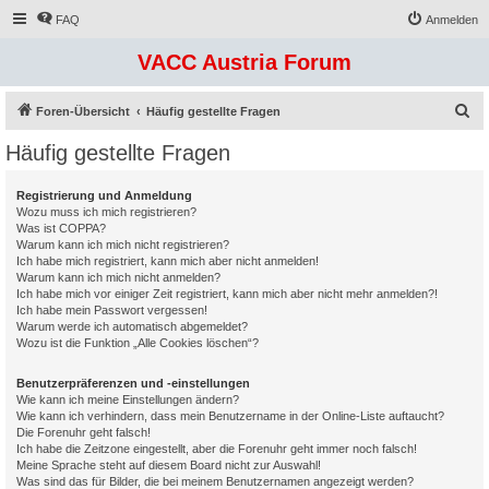
FAQ
Anmelden
VACC Austria Forum
S
Foren-Übersicht
Häufig gestellte Fragen
u
Häufig gestellte Fragen
c
h
Registrierung und Anmeldung
Wozu muss ich mich registrieren?
e
Was ist COPPA?
Warum kann ich mich nicht registrieren?
Ich habe mich registriert, kann mich aber nicht anmelden!
Warum kann ich mich nicht anmelden?
Ich habe mich vor einiger Zeit registriert, kann mich aber nicht mehr anmelden?!
Ich habe mein Passwort vergessen!
Warum werde ich automatisch abgemeldet?
Wozu ist die Funktion „Alle Cookies löschen“?
Benutzerpräferenzen und -einstellungen
Wie kann ich meine Einstellungen ändern?
Wie kann ich verhindern, dass mein Benutzername in der Online-Liste auftaucht?
Die Forenuhr geht falsch!
Ich habe die Zeitzone eingestellt, aber die Forenuhr geht immer noch falsch!
Meine Sprache steht auf diesem Board nicht zur Auswahl!
Was sind das für Bilder, die bei meinem Benutzernamen angezeigt werden?