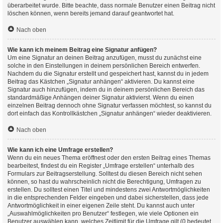
überarbeitet wurde. Bitte beachte, dass normale Benutzer einen Beitrag nicht
löschen können, wenn bereits jemand darauf geantwortet hat.
Nach oben
Wie kann ich meinem Beitrag eine Signatur anfügen?
Um eine Signatur an deinen Beitrag anzufügen, musst du zunächst eine
solche in den Einstellungen in deinem persönlichen Bereich entwerfen.
Nachdem du die Signatur erstellt und gespeichert hast, kannst du in jedem
Beitrag das Kästchen „Signatur anhängen“ aktivieren. Du kannst eine
Signatur auch hinzufügen, indem du in deinem persönlichen Bereich das
standardmäßige Anhängen deiner Signatur aktivierst. Wenn du einen
einzelnen Beitrag dennoch ohne Signatur verfassen möchtest, so kannst du
dort einfach das Kontrollkästchen „Signatur anhängen“ wieder deaktivieren.
Nach oben
Wie kann ich eine Umfrage erstellen?
Wenn du ein neues Thema eröffnest oder den ersten Beitrag eines Themas
bearbeitest, findest du ein Register „Umfrage erstellen“ unterhalb des
Formulars zur Beitragserstellung. Solltest du diesen Bereich nicht sehen
können, so hast du wahrscheinlich nicht die Berechtigung, Umfragen zu
erstellen. Du solltest einen Titel und mindestens zwei Antwortmöglichkeiten
in die entsprechenden Felder eingeben und dabei sicherstellen, dass jede
Antwortmöglichkeit in einer eigenen Zeile steht. Du kannst auch unter
„Auswahlmöglichkeiten pro Benutzer“ festlegen, wie viele Optionen ein
Benutzer auswählen kann, welches Zeitlimit für die Umfrage gilt (0 bedeutet