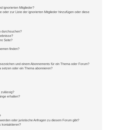
d ignorierten Mitglieder?
e oder zur Liste der ignorierten Mitglieder hinzufügen oder diese
en durchsuchen?
gebnisse?
re Seite?
hemen finden?
esezeichen und einem Abonnements für ein Thema oder Forum?
a setzen oder ein Thema abonnieren?
 zulässig?
hänge erhalten?
?
hwerden oder juristische Anfragen zu diesem Forum gibt?
s kontaktieren?