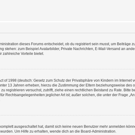
istration dieses Forums entscheidet, ob du registriert sein musst, um Beiträge zu s
ung stehen: zum Beispiel Avatarbilder, Private Nachrichten, E-Mail-Versand an ander
 zahlreiche Vorteile bietet.
t of 1998 (deutsch: Gesetz zum Schutz der Privatsphäre von Kindern im Internet vo
unter 13 Jahren erheben, hierzu die Zustimmung der Eltern beziehungsweise des o
h zu registrieren versuchst, zutrifft, ziehe einen rechtlichen Beistand zu Rate. Bit
für Rechtsangelegenheiten jeglicher Art ist; außer solchen, die unter der Frage „
.
g komplett ausgeschaltet hat, damit sich keine neuen Benutzer mehr anmelden könn
 wurden. Um Hilfe zu erhalten, wende dich an die Board-Administration.