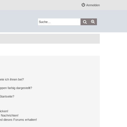
Anmelden
Suche
Erweiterte Suche
ete ich ihnen bei?
en farbig dargestellt?
tartseite?
icken!
 Nachrichten!
ed dieses Forums erhalten!