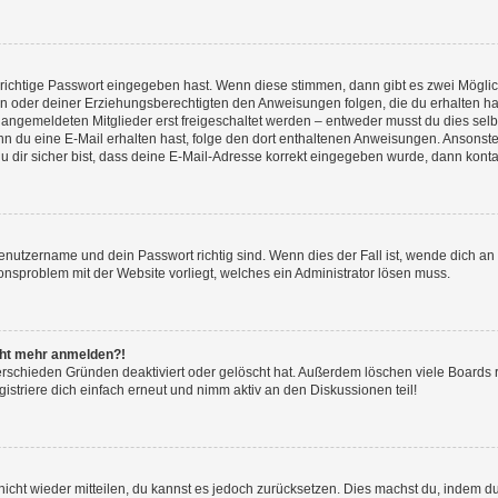
 richtige Passwort eingegeben hast. Wenn diese stimmen, dann gibt es zwei Mögl
tern oder deiner Erziehungsberechtigten den Anweisungen folgen, die du erhalten ha
u angemeldeten Mitglieder erst freigeschaltet werden – entweder musst du dies selbs
. Wenn du eine E-Mail erhalten hast, folge den dort enthaltenen Anweisungen. Ansons
 dir sicher bist, dass deine E-Mail-Adresse korrekt eingegeben wurde, dann kontak
Benutzername und dein Passwort richtig sind. Wenn dies der Fall ist, wende dich a
ionsproblem mit der Website vorliegt, welches ein Administrator lösen muss.
icht mehr anmelden?!
erschieden Gründen deaktiviert oder gelöscht hat. Außerdem löschen viele Boards r
triere dich einfach erneut und nimm aktiv an den Diskussionen teil!
 nicht wieder mitteilen, du kannst es jedoch zurücksetzen. Dies machst du, indem 