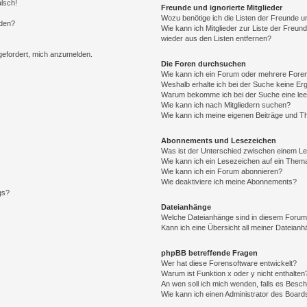
alsch!
Freunde und ignorierte Mitglieder
Wozu benötige ich die Listen der Freunde un
rden?
Wie kann ich Mitglieder zur Liste der Freund
wieder aus den Listen entfernen?
fgefordert, mich anzumelden.
Die Foren durchsuchen
Wie kann ich ein Forum oder mehrere For
Weshalb erhalte ich bei der Suche keine Er
Warum bekomme ich bei der Suche eine lee
Wie kann ich nach Mitgliedern suchen?
Wie kann ich meine eigenen Beiträge und T
Abonnements und Lesezeichen
Was ist der Unterschied zwischen einem L
Wie kann ich ein Lesezeichen auf ein Them
Wie kann ich ein Forum abonnieren?
Wie deaktiviere ich meine Abonnements?
gs?
Dateianhänge
Welche Dateianhänge sind in diesem Forum
Kann ich eine Übersicht all meiner Dateian
phpBB betreffende Fragen
Wer hat diese Forensoftware entwickelt?
Warum ist Funktion x oder y nicht enthalten
An wen soll ich mich wenden, falls es Besc
Wie kann ich einen Administrator des Board