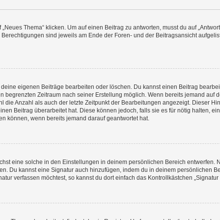
„Neues Thema“ klicken. Um auf einen Beitrag zu antworten, musst du auf „Antworte
e Berechtigungen sind jeweils am Ende der Foren- und der Beitragsansicht aufgeliste
r deine eigenen Beiträge bearbeiten oder löschen. Du kannst einen Beitrag bearbe
inen begrenzten Zeitraum nach seiner Erstellung möglich. Wenn bereits jemand auf de
 die Anzahl als auch der letzte Zeitpunkt der Bearbeitungen angezeigt. Dieser Hi
en Beitrag überarbeitet hat. Diese können jedoch, falls sie es für nötig halten, ei
hen können, wenn bereits jemand darauf geantwortet hat.
st eine solche in den Einstellungen in deinem persönlichen Bereich entwerfen. Na
eren. Du kannst eine Signatur auch hinzufügen, indem du in deinem persönlichen 
atur verfassen möchtest, so kannst du dort einfach das Kontrollkästchen „Signatu