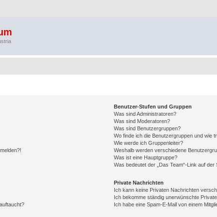
rum
stria
Benutzer-Stufen und Gruppen
Was sind Administratoren?
Was sind Moderatoren?
Was sind Benutzergruppen?
Wo finde ich die Benutzergruppen und wie tr
Wie werde ich Gruppenleiter?
anmelden?!
Weshalb werden verschiedene Benutzergrupp
Was ist eine Hauptgruppe?
Was bedeutet der „Das Team“-Link auf der S
Private Nachrichten
Ich kann keine Privaten Nachrichten versch
Ich bekomme ständig unerwünschte Private
auftaucht?
Ich habe eine Spam-E-Mail von einem Mitgli