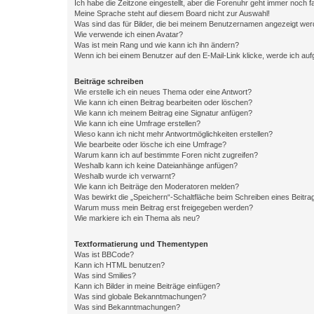
Ich habe die Zeitzone eingestellt, aber die Forenuhr geht immer noch f
Meine Sprache steht auf diesem Board nicht zur Auswahl!
Was sind das für Bilder, die bei meinem Benutzernamen angezeigt we
Wie verwende ich einen Avatar?
Was ist mein Rang und wie kann ich ihn ändern?
Wenn ich bei einem Benutzer auf den E-Mail-Link klicke, werde ich au
Beiträge schreiben
Wie erstelle ich ein neues Thema oder eine Antwort?
Wie kann ich einen Beitrag bearbeiten oder löschen?
Wie kann ich meinem Beitrag eine Signatur anfügen?
Wie kann ich eine Umfrage erstellen?
Wieso kann ich nicht mehr Antwortmöglichkeiten erstellen?
Wie bearbeite oder lösche ich eine Umfrage?
Warum kann ich auf bestimmte Foren nicht zugreifen?
Weshalb kann ich keine Dateianhänge anfügen?
Weshalb wurde ich verwarnt?
Wie kann ich Beiträge den Moderatoren melden?
Was bewirkt die „Speichern“-Schaltfläche beim Schreiben eines Beitra
Warum muss mein Beitrag erst freigegeben werden?
Wie markiere ich ein Thema als neu?
Textformatierung und Thementypen
Was ist BBCode?
Kann ich HTML benutzen?
Was sind Smilies?
Kann ich Bilder in meine Beiträge einfügen?
Was sind globale Bekanntmachungen?
Was sind Bekanntmachungen?