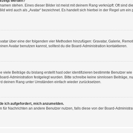
gezeigt werden?
amen stehen. Eines dieser Bilder ist meist mit deinem Rang verknüpft: Oft sind di
ld wird auch als „Avatar“ bezeichnet. Es handelt sich hierbei in der Regel um ein
 Avatar über eine der folgenden vier Methoden hinzufügen: Gravatar, Galerie, Rem
en Avatar benutzen kannst, solltest du die Board-Administration kontaktieren.
viele Beiträge du bislang erstellt hast oder identifizieren bestimmte Benutzer w
 Board-Administration festgelegt wurden. Bitte schreibe keine sinnlosen Beiträge
wird deinen Rang unter Umständen einfach wieder zurücksetzen.
rde ich aufgefordert, mich anzumelden.
ion für Nachrichten an andere Benutzer nutzen, falls diese von der Board-Administ