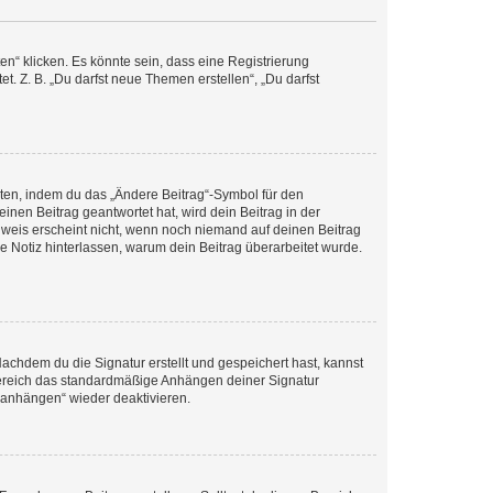
n“ klicken. Es könnte sein, dass eine Registrierung
t. Z. B. „Du darfst neue Themen erstellen“, „Du darfst
iten, indem du das „Ändere Beitrag“-Symbol für den
inen Beitrag geantwortet hat, wird dein Beitrag in der
nweis erscheint nicht, wenn noch niemand auf deinen Beitrag
ne Notiz hinterlassen, warum dein Beitrag überarbeitet wurde.
chdem du die Signatur erstellt und gespeichert hast, kannst
Bereich das standardmäßige Anhängen deiner Signatur
r anhängen“ wieder deaktivieren.