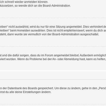
 dich schnell wieder anmelden können.
ückzusetzen, so wende dich an die Board-Administration.
en“ nicht auswählst, wirst du nur für eine Sitzung angemeldet. Dies verhindert 
leiben“ beim Anmelden auswählen. Dies ist nicht empfehlenswert, wenn du dich an
 steht, dann wurde sie vermutlich von der Board-Administration ausgeschaltet.
 hat und die dafür sorgen, dass du im Forum angemeldet bleibst. Außerdem ermögli
tiviert wurden. Wenn du Probleme bei der An- oder Abmeldung hast, kann es helfen
n in der Datenbank des Boards gespeichert. Um diese zu ändern, gehe in den „Persö
nst du alle deine Einstellungen ändern.