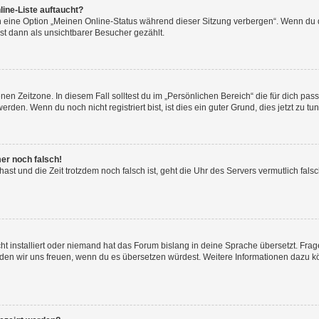
ine-Liste auftaucht?
n eine Option „Meinen Online-Status während dieser Sitzung verbergen“. Wenn du d
st dann als unsichtbarer Besucher gezählt.
en Zeitzone. In diesem Fall solltest du im „Persönlichen Bereich“ die für dich passe
den. Wenn du noch nicht registriert bist, ist dies ein guter Grund, dies jetzt zu tun
mer noch falsch!
t hast und die Zeit trotzdem noch falsch ist, geht die Uhr des Servers vermutlich fal
t installiert oder niemand hat das Forum bislang in deine Sprache übersetzt. Frag
, würden wir uns freuen, wenn du es übersetzen würdest. Weitere Informationen dazu