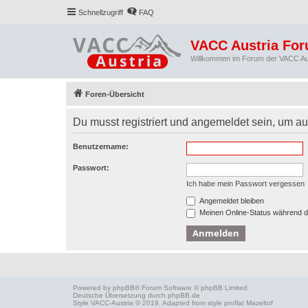
Schnellzugriff
FAQ
VACC Austria Fo
Willkommen im Forum der VACC Au
Foren-Übersicht
Du musst registriert und angemeldet sein, um auf
Benutzername:
Passwort:
Ich habe mein Passwort vergessen
Angemeldet bleiben
Meinen Online-Status während d
Powered by
phpBB
® Forum Software © phpBB Limited
Deutsche Übersetzung durch
phpBB.de
Style
VACC-Austria
© 2019. Adapted from style proflat
Mazeltof