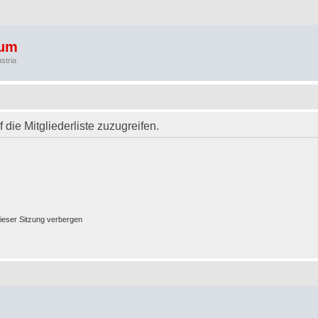
rum
stria
 die Mitgliederliste zuzugreifen.
ieser Sitzung verbergen