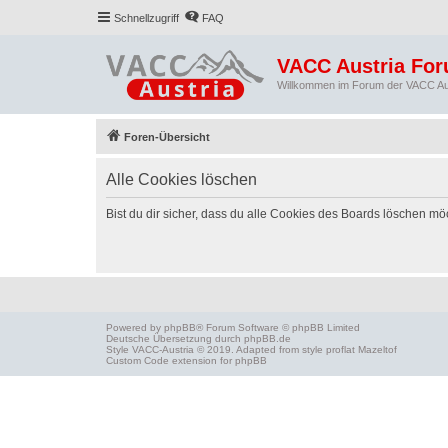
Schnellzugriff
FAQ
VACC Austria Fo
Willkommen im Forum der VACC Au
Foren-Übersicht
Alle Cookies löschen
Bist du dir sicher, dass du alle Cookies des Boards löschen mö
Powered by
phpBB
® Forum Software © phpBB Limited
Deutsche Übersetzung durch
phpBB.de
Style
VACC-Austria
© 2019. Adapted from style proflat
Mazeltof
Custom Code
extension for phpBB