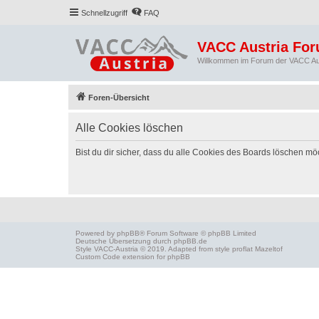
Schnellzugriff
FAQ
VACC Austria Fo
Willkommen im Forum der VACC Au
Foren-Übersicht
Alle Cookies löschen
Bist du dir sicher, dass du alle Cookies des Boards löschen mö
Powered by
phpBB
® Forum Software © phpBB Limited
Deutsche Übersetzung durch
phpBB.de
Style
VACC-Austria
© 2019. Adapted from style proflat
Mazeltof
Custom Code
extension for phpBB