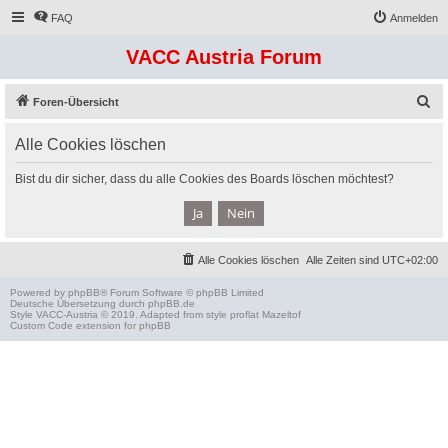
FAQ
Anmelden
VACC Austria Forum
S
Foren-Übersicht
u
Alle Cookies löschen
c
h
Bist du dir sicher, dass du alle Cookies des Boards löschen möchtest?
e
Alle Cookies löschen
Alle Zeiten sind
UTC+02:00
Powered by
phpBB
® Forum Software © phpBB Limited
Deutsche Übersetzung durch
phpBB.de
Style
VACC-Austria
© 2019. Adapted from style proflat
Mazeltof
Custom Code
extension for phpBB