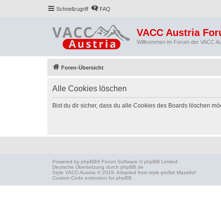
Schnellzugriff
FAQ
VACC Austria Fo
Willkommen im Forum der VACC Au
Foren-Übersicht
Alle Cookies löschen
Bist du dir sicher, dass du alle Cookies des Boards löschen mö
Powered by
phpBB
® Forum Software © phpBB Limited
Deutsche Übersetzung durch
phpBB.de
Style
VACC-Austria
© 2019. Adapted from style proflat
Mazeltof
Custom Code
extension for phpBB