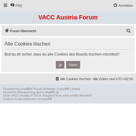
FAQ
Anmelden
VACC Austria Forum
S
Foren-Übersicht
u
Alle Cookies löschen
c
h
Bist du dir sicher, dass du alle Cookies des Boards löschen möchtest?
e
Alle Cookies löschen
Alle Zeiten sind
UTC+02:00
Powered by
phpBB
® Forum Software © phpBB Limited
Deutsche Übersetzung durch
phpBB.de
Style
VACC-Austria
© 2019. Adapted from style proflat
Mazeltof
Custom Code
extension for phpBB