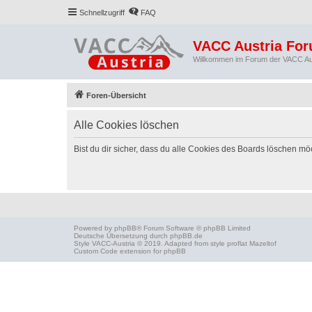
Schnellzugriff
FAQ
VACC Austria Fo
Willkommen im Forum der VACC Au
Foren-Übersicht
Alle Cookies löschen
Bist du dir sicher, dass du alle Cookies des Boards löschen mö
Powered by
phpBB
® Forum Software © phpBB Limited
Deutsche Übersetzung durch
phpBB.de
Style
VACC-Austria
© 2019. Adapted from style proflat
Mazeltof
Custom Code
extension for phpBB