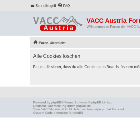
Schnellzugriff
FAQ
VACC Austria Fo
Willkommen im Forum der VACC Au
Foren-Übersicht
Alle Cookies löschen
Bist du dir sicher, dass du alle Cookies des Boards löschen mö
Powered by
phpBB
® Forum Software © phpBB Limited
Deutsche Übersetzung durch
phpBB.de
Style
VACC-Austria
© 2019. Adapted from style proflat
Mazeltof
Custom Code
extension for phpBB