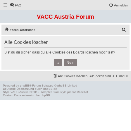
FAQ
Anmelden
VACC Austria Forum
S
Foren-Übersicht
u
Alle Cookies löschen
c
h
Bist du dir sicher, dass du alle Cookies des Boards löschen möchtest?
e
Alle Cookies löschen
Alle Zeiten sind
UTC+02:00
Powered by
phpBB
® Forum Software © phpBB Limited
Deutsche Übersetzung durch
phpBB.de
Style
VACC-Austria
© 2019. Adapted from style proflat
Mazeltof
Custom Code
extension for phpBB