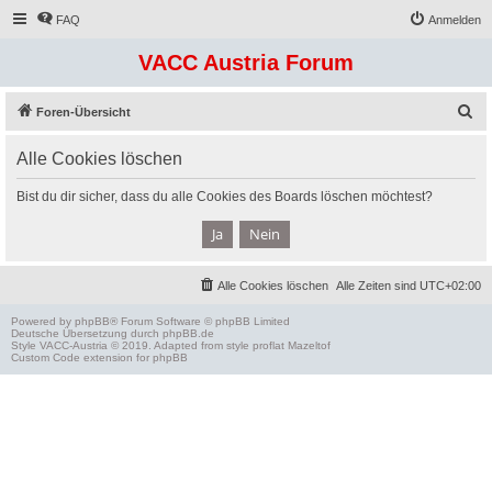
FAQ
Anmelden
VACC Austria Forum
S
Foren-Übersicht
u
Alle Cookies löschen
c
h
Bist du dir sicher, dass du alle Cookies des Boards löschen möchtest?
e
Alle Cookies löschen
Alle Zeiten sind
UTC+02:00
Powered by
phpBB
® Forum Software © phpBB Limited
Deutsche Übersetzung durch
phpBB.de
Style
VACC-Austria
© 2019. Adapted from style proflat
Mazeltof
Custom Code
extension for phpBB