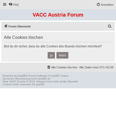
FAQ
Anmelden
VACC Austria Forum
S
Foren-Übersicht
u
Alle Cookies löschen
c
h
Bist du dir sicher, dass du alle Cookies des Boards löschen möchtest?
e
Alle Cookies löschen
Alle Zeiten sind
UTC+02:00
Powered by
phpBB
® Forum Software © phpBB Limited
Deutsche Übersetzung durch
phpBB.de
Style
VACC-Austria
© 2019. Adapted from style proflat
Mazeltof
Custom Code
extension for phpBB