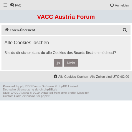
FAQ
Anmelden
VACC Austria Forum
S
Foren-Übersicht
u
Alle Cookies löschen
c
h
Bist du dir sicher, dass du alle Cookies des Boards löschen möchtest?
e
Alle Cookies löschen
Alle Zeiten sind
UTC+02:00
Powered by
phpBB
® Forum Software © phpBB Limited
Deutsche Übersetzung durch
phpBB.de
Style
VACC-Austria
© 2019. Adapted from style proflat
Mazeltof
Custom Code
extension for phpBB