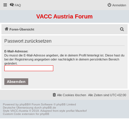
FAQ
Anmelden
VACC Austria Forum
S
Foren-Übersicht
u
Passwort zurücksetzen
c
h
E-Mail-Adresse:
Du musst die E-Mail-Adresse angeben, die in deinem Profil hinterlegt ist. Diese hast du
e
bei der Registrierung angegeben oder nachträglich in deinem persönlichen Bereich
geändert.
Alle Cookies löschen
Alle Zeiten sind
UTC+02:00
Powered by
phpBB
® Forum Software © phpBB Limited
Deutsche Übersetzung durch
phpBB.de
Style
VACC-Austria
© 2019. Adapted from style proflat
Mazeltof
Custom Code
extension for phpBB