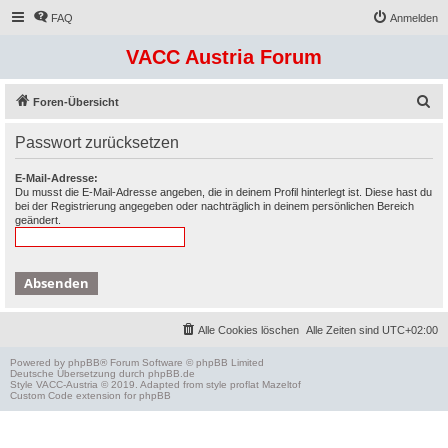
FAQ
Anmelden
VACC Austria Forum
S
Foren-Übersicht
u
Passwort zurücksetzen
c
h
E-Mail-Adresse:
Du musst die E-Mail-Adresse angeben, die in deinem Profil hinterlegt ist. Diese hast du
e
bei der Registrierung angegeben oder nachträglich in deinem persönlichen Bereich
geändert.
Alle Cookies löschen
Alle Zeiten sind
UTC+02:00
Powered by
phpBB
® Forum Software © phpBB Limited
Deutsche Übersetzung durch
phpBB.de
Style
VACC-Austria
© 2019. Adapted from style proflat
Mazeltof
Custom Code
extension for phpBB