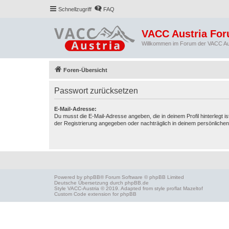
Schnellzugriff
FAQ
VACC Austria Fo
Willkommen im Forum der VACC Au
Foren-Übersicht
Passwort zurücksetzen
E-Mail-Adresse:
Du musst die E-Mail-Adresse angeben, die in deinem Profil hinterlegt is
der Registrierung angegeben oder nachträglich in deinem persönlichen
Powered by
phpBB
® Forum Software © phpBB Limited
Deutsche Übersetzung durch
phpBB.de
Style
VACC-Austria
© 2019. Adapted from style proflat
Mazeltof
Custom Code
extension for phpBB