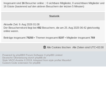
Insgesamt sind
16
Besucher online :: 0 sichtbare Mitglieder, 0 unsichtbare Mitglieder und
16 Gäste (basierend auf den aktiven Besuchern der letzten 5 Minuten)
Statistik
Aktuelle Zeit: 9. Aug 2026 01:08
Der Besucherrekord liegt bei
492
Besuchern, die am 25. Aug 2025 06:42 gleichzeitig
online waren.
Beiträge insgesamt
79250
• Themen insgesamt
8197
• Mitglieder insgesamt
769
Alle Cookies löschen
Alle Zeiten sind
UTC+02:00
Powered by
phpBB
® Forum Software © phpBB Limited
Deutsche Übersetzung durch
phpBB.de
Style
VACC-Austria
© 2019. Adapted from style proflat
Mazeltof
Custom Code
extension for phpBB