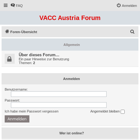
FAQ
Anmelden
VACC Austria Forum
S
Foren-Übersicht
u
Allgemein
c
h
Über dieses Forum...
Ein paar Hinweise zur Benutzung
e
Themen:
2
Anmelden
Benutzername:
Passwort:
Ich habe mein Passwort vergessen
Angemeldet bleiben
Wer ist online?