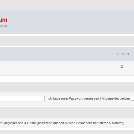
rum
stria
THEMEN
T
2
h
e
m
e
Ich habe mein Passwort vergessen
|
Angemeldet bleiben
n
are Mitglieder und 4 Gäste (basierend auf den aktiven Besuchern der letzten 5 Minuten)