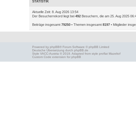
STATISTIK
Aktuelle Zeit: 8. Aug 2026 13:54
Der Besucherrekord liegt bei
492
Besuchern, die am 25. Aug 2025 06:42
Beiträge insgesamt
79250
• Themen insgesamt
8197
• Mitglieder ins
Powered by
phpBB
® Forum Software © phpBB Limited
Deutsche Übersetzung durch
phpBB.de
Style
VACC-Austria
© 2019. Adapted from style proflat
Mazeltof
Custom Code
extension for phpBB