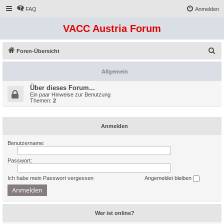
FAQ
Anmelden
VACC Austria Forum
S
Foren-Übersicht
u
Allgemein
c
h
Über dieses Forum...
Ein paar Hinweise zur Benutzung
e
Themen:
2
Anmelden
Benutzername:
Passwort:
Ich habe mein Passwort vergessen
Angemeldet bleiben
Wer ist online?