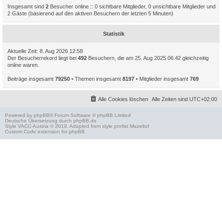
Insgesamt sind
2
Besucher online :: 0 sichtbare Mitglieder, 0 unsichtbare Mitglieder und
2 Gäste (basierend auf den aktiven Besuchern der letzten 5 Minuten)
Statistik
Aktuelle Zeit: 8. Aug 2026 12:58
Der Besucherrekord liegt bei
492
Besuchern, die am 25. Aug 2025 06:42 gleichzeitig
online waren.
Beiträge insgesamt
79250
• Themen insgesamt
8197
• Mitglieder insgesamt
769
Alle Cookies löschen
Alle Zeiten sind
UTC+02:00
Powered by
phpBB
® Forum Software © phpBB Limited
Deutsche Übersetzung durch
phpBB.de
Style
VACC-Austria
© 2019. Adapted from style proflat
Mazeltof
Custom Code
extension for phpBB