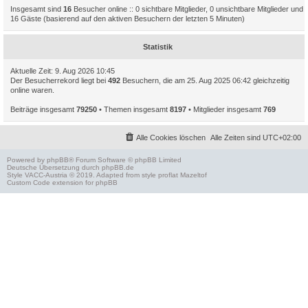
Insgesamt sind
16
Besucher online :: 0 sichtbare Mitglieder, 0 unsichtbare Mitglieder und
16 Gäste (basierend auf den aktiven Besuchern der letzten 5 Minuten)
Statistik
Aktuelle Zeit: 9. Aug 2026 10:45
Der Besucherrekord liegt bei
492
Besuchern, die am 25. Aug 2025 06:42 gleichzeitig
online waren.
Beiträge insgesamt
79250
• Themen insgesamt
8197
• Mitglieder insgesamt
769
Alle Cookies löschen
Alle Zeiten sind
UTC+02:00
Powered by
phpBB
® Forum Software © phpBB Limited
Deutsche Übersetzung durch
phpBB.de
Style
VACC-Austria
© 2019. Adapted from style proflat
Mazeltof
Custom Code
extension for phpBB