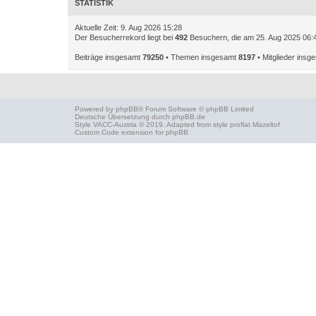
STATISTIK
Aktuelle Zeit: 9. Aug 2026 15:28
Der Besucherrekord liegt bei
492
Besuchern, die am 25. Aug 2025 06:42
Beiträge insgesamt
79250
• Themen insgesamt
8197
• Mitglieder ins
Powered by
phpBB
® Forum Software © phpBB Limited
Deutsche Übersetzung durch
phpBB.de
Style
VACC-Austria
© 2019. Adapted from style proflat
Mazeltof
Custom Code
extension for phpBB