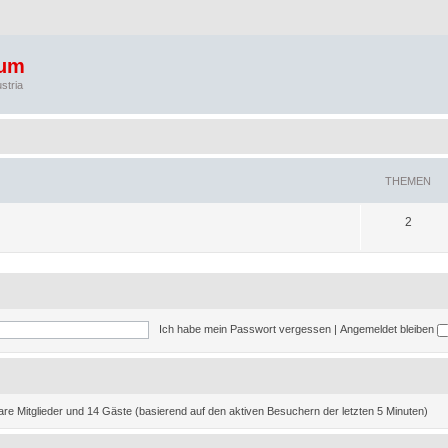
rum
stria
THEMEN
T
2
h
e
m
e
Ich habe mein Passwort vergessen
|
Angemeldet bleiben
n
bare Mitglieder und 14 Gäste (basierend auf den aktiven Besuchern der letzten 5 Minuten)