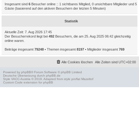
Insgesamt sind
6
Besucher online :: 1 sichtbares Mitglied, 0 unsichtbare Mitglieder und 5
Gäste (basierend auf den aktiven Besuchern der letzten 5 Minuten)
Statistik
Aktuelle Zeit: 7. Aug 2026 17:45
Der Besucherrekord liegt bei
492
Besuchern, die am 25. Aug 2025 06:42 gleichzeitig
online waren.
Beiträge insgesamt
79248
• Themen insgesamt
8197
• Mitglieder insgesamt
769
Alle Cookies löschen
Alle Zeiten sind
UTC+02:00
Powered by
phpBB
® Forum Software © phpBB Limited
Deutsche Übersetzung durch
phpBB.de
Style
VACC-Austria
© 2019. Adapted from style proflat
Mazeltof
Custom Code
extension for phpBB