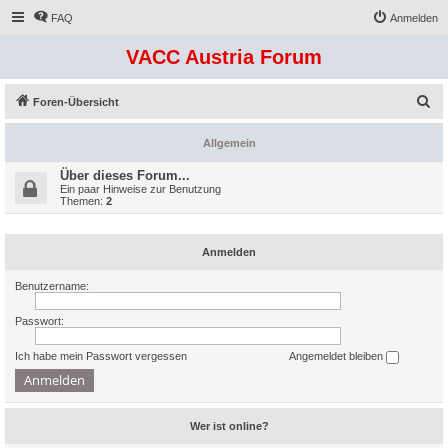
FAQ
Anmelden
VACC Austria Forum
S
Foren-Übersicht
u
Allgemein
c
h
Über dieses Forum...
Ein paar Hinweise zur Benutzung
e
Themen:
2
Anmelden
Benutzername:
Passwort:
Ich habe mein Passwort vergessen
Angemeldet bleiben
Wer ist online?