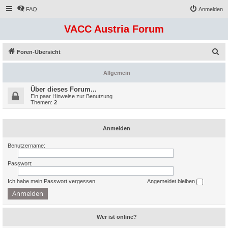
FAQ
Anmelden
VACC Austria Forum
S
Foren-Übersicht
u
Allgemein
c
h
Über dieses Forum...
Ein paar Hinweise zur Benutzung
e
Themen:
2
Anmelden
Benutzername:
Passwort:
Ich habe mein Passwort vergessen
Angemeldet bleiben
Wer ist online?