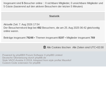
Insgesamt sind
5
Besucher online :: 0 sichtbare Mitglieder, 0 unsichtbare Mitglieder und
5 Gäste (basierend auf den aktiven Besuchern der letzten 5 Minuten)
Statistik
Aktuelle Zeit: 7. Aug 2026 17:54
Der Besucherrekord liegt bei
492
Besuchern, die am 25. Aug 2025 06:42 gleichzeitig
online waren.
Beiträge insgesamt
79248
• Themen insgesamt
8197
• Mitglieder insgesamt
769
Alle Cookies löschen
Alle Zeiten sind
UTC+02:00
Powered by
phpBB
® Forum Software © phpBB Limited
Deutsche Übersetzung durch
phpBB.de
Style
VACC-Austria
© 2019. Adapted from style proflat
Mazeltof
Custom Code
extension for phpBB