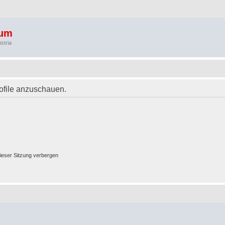
rum
stria
rofile anzuschauen.
ieser Sitzung verbergen