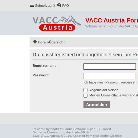
Schnellzugriff
FAQ
VACC Austria Fo
Willkommen im Forum der VACC Au
Foren-Übersicht
Du musst registriert und angemeldet sein, um P
Benutzername:
Passwort:
Ich habe mein Passwort vergessen
Angemeldet bleiben
Meinen Online-Status während d
Powered by
phpBB
® Forum Software © phpBB Limited
Deutsche Übersetzung durch
phpBB.de
Style
VACC-Austria
© 2019. Adapted from style proflat
Mazeltof