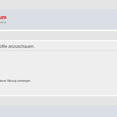
rum
stria
rofile anzuschauen.
ieser Sitzung verbergen