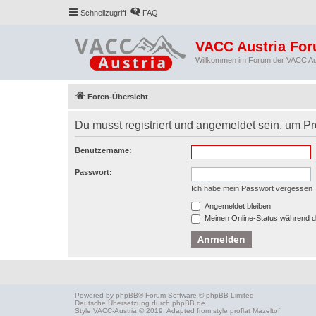
Schnellzugriff
FAQ
VACC Austria Fo
Willkommen im Forum der VACC Au
Foren-Übersicht
Du musst registriert und angemeldet sein, um P
Benutzername:
Passwort:
Ich habe mein Passwort vergessen
Angemeldet bleiben
Meinen Online-Status während d
Powered by
phpBB
® Forum Software © phpBB Limited
Deutsche Übersetzung durch
phpBB.de
Style
VACC-Austria
© 2019. Adapted from style proflat
Mazeltof