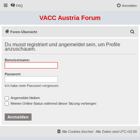
FAQ
Anmelden
VACC Austria Forum
S
Foren-Übersicht
u
Du musst registriert und angemeldet sein, um Profile
c
anzuschauen.
h
Benutzername:
e
Passwort:
Ich habe mein Passwort vergessen
Angemeldet bleiben
Meinen Online-Status während dieser Sitzung verbergen
Alle Cookies löschen
Alle Zeiten sind
UTC+02:00