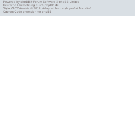
Powered by
phpBB
® Forum Software © phpBB Limited
Deutsche Übersetzung durch
phpBB.de
Style
VACC-Austria
© 2019. Adapted from style proflat
Mazeltof
Custom Code
extension for phpBB