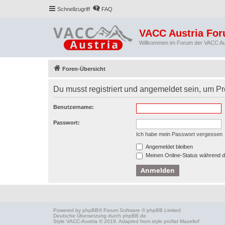
Schnellzugriff
FAQ
VACC Austria Fo
Willkommen im Forum der VACC Au
Foren-Übersicht
Du musst registriert und angemeldet sein, um P
Benutzername:
Passwort:
Ich habe mein Passwort vergessen
Angemeldet bleiben
Meinen Online-Status während d
Powered by
phpBB
® Forum Software © phpBB Limited
Deutsche Übersetzung durch
phpBB.de
Style
VACC-Austria
© 2019. Adapted from style proflat
Mazeltof