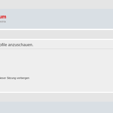
rum
stria
rofile anzuschauen.
ieser Sitzung verbergen