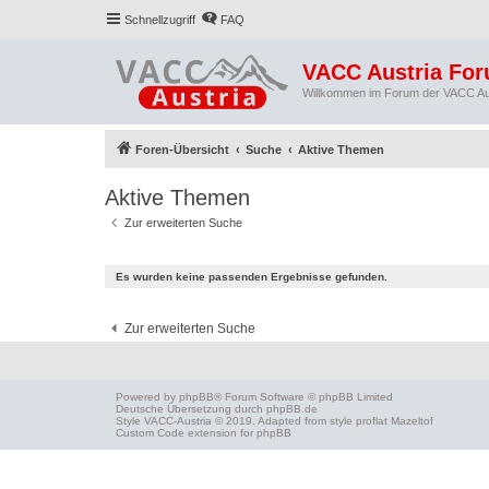
Schnellzugriff
FAQ
VACC Austria Fo
Willkommen im Forum der VACC Au
Foren-Übersicht
Suche
Aktive Themen
Aktive Themen
Zur erweiterten Suche
Es wurden keine passenden Ergebnisse gefunden.
Zur erweiterten Suche
Powered by
phpBB
® Forum Software © phpBB Limited
Deutsche Übersetzung durch
phpBB.de
Style
VACC-Austria
© 2019. Adapted from style proflat
Mazeltof
Custom Code
extension for phpBB