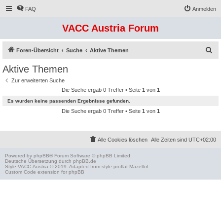
FAQ
Anmelden
VACC Austria Forum
S
Foren-Übersicht
Suche
Aktive Themen
u
Aktive Themen
c
Zur erweiterten Suche
h
Die Suche ergab 0 Treffer • Seite
1
von
1
e
Es wurden keine passenden Ergebnisse gefunden.
Die Suche ergab 0 Treffer • Seite
1
von
1
Alle Cookies löschen
Alle Zeiten sind
UTC+02:00
Powered by
phpBB
® Forum Software © phpBB Limited
Deutsche Übersetzung durch
phpBB.de
Style
VACC-Austria
© 2019. Adapted from style proflat
Mazeltof
Custom Code
extension for phpBB