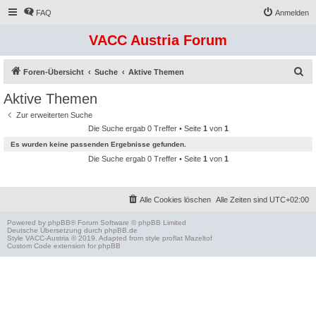
FAQ
Anmelden
VACC Austria Forum
S
Foren-Übersicht
Suche
Aktive Themen
u
Aktive Themen
c
Zur erweiterten Suche
h
Die Suche ergab 0 Treffer • Seite
1
von
1
e
Es wurden keine passenden Ergebnisse gefunden.
Die Suche ergab 0 Treffer • Seite
1
von
1
Alle Cookies löschen
Alle Zeiten sind
UTC+02:00
Powered by
phpBB
® Forum Software © phpBB Limited
Deutsche Übersetzung durch
phpBB.de
Style
VACC-Austria
© 2019. Adapted from style proflat
Mazeltof
Custom Code
extension for phpBB