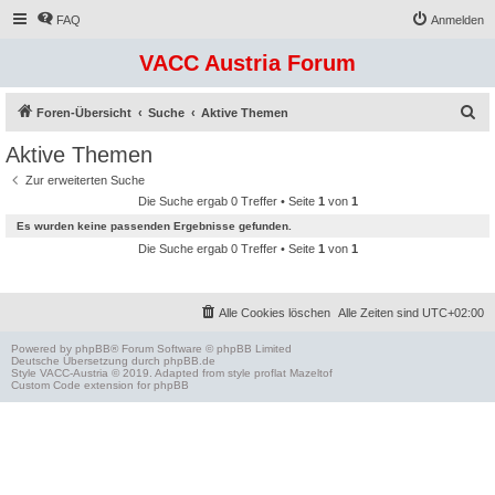
FAQ
Anmelden
VACC Austria Forum
S
Foren-Übersicht
Suche
Aktive Themen
u
Aktive Themen
c
Zur erweiterten Suche
h
Die Suche ergab 0 Treffer • Seite
1
von
1
e
Es wurden keine passenden Ergebnisse gefunden.
Die Suche ergab 0 Treffer • Seite
1
von
1
Alle Cookies löschen
Alle Zeiten sind
UTC+02:00
Powered by
phpBB
® Forum Software © phpBB Limited
Deutsche Übersetzung durch
phpBB.de
Style
VACC-Austria
© 2019. Adapted from style proflat
Mazeltof
Custom Code
extension for phpBB