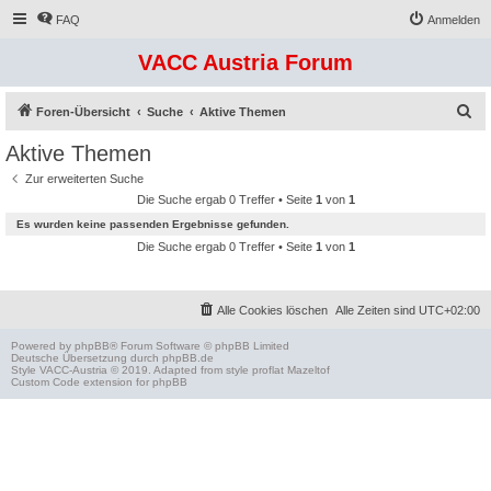
FAQ
Anmelden
VACC Austria Forum
S
Foren-Übersicht
Suche
Aktive Themen
u
Aktive Themen
c
Zur erweiterten Suche
h
Die Suche ergab 0 Treffer • Seite
1
von
1
e
Es wurden keine passenden Ergebnisse gefunden.
Die Suche ergab 0 Treffer • Seite
1
von
1
Alle Cookies löschen
Alle Zeiten sind
UTC+02:00
Powered by
phpBB
® Forum Software © phpBB Limited
Deutsche Übersetzung durch
phpBB.de
Style
VACC-Austria
© 2019. Adapted from style proflat
Mazeltof
Custom Code
extension for phpBB