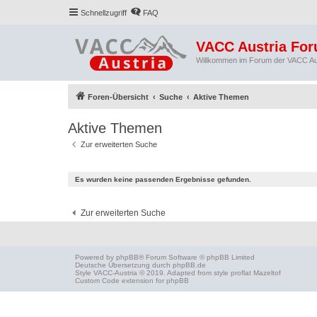
Schnellzugriff
FAQ
VACC Austria Fo
Willkommen im Forum der VACC Au
Foren-Übersicht
Suche
Aktive Themen
Aktive Themen
Zur erweiterten Suche
Es wurden keine passenden Ergebnisse gefunden.
Zur erweiterten Suche
Powered by
phpBB
® Forum Software © phpBB Limited
Deutsche Übersetzung durch
phpBB.de
Style
VACC-Austria
© 2019. Adapted from style proflat
Mazeltof
Custom Code
extension for phpBB