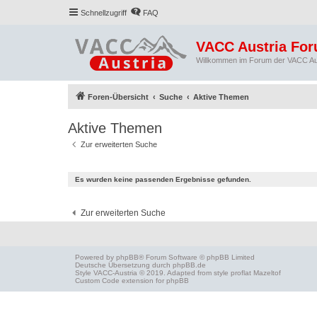
Schnellzugriff
FAQ
VACC Austria Fo
Willkommen im Forum der VACC Au
Foren-Übersicht
Suche
Aktive Themen
Aktive Themen
Zur erweiterten Suche
Es wurden keine passenden Ergebnisse gefunden.
Zur erweiterten Suche
Powered by
phpBB
® Forum Software © phpBB Limited
Deutsche Übersetzung durch
phpBB.de
Style
VACC-Austria
© 2019. Adapted from style proflat
Mazeltof
Custom Code
extension for phpBB