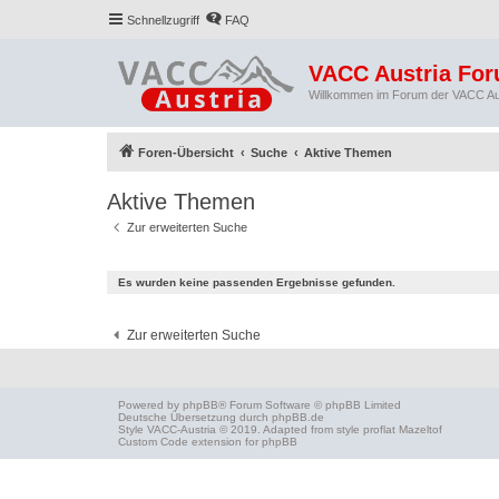
Schnellzugriff
FAQ
VACC Austria Fo
Willkommen im Forum der VACC Au
Foren-Übersicht
Suche
Aktive Themen
Aktive Themen
Zur erweiterten Suche
Es wurden keine passenden Ergebnisse gefunden.
Zur erweiterten Suche
Powered by
phpBB
® Forum Software © phpBB Limited
Deutsche Übersetzung durch
phpBB.de
Style
VACC-Austria
© 2019. Adapted from style proflat
Mazeltof
Custom Code
extension for phpBB