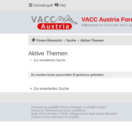
Schnellzugriff
FAQ
VACC Austria Fo
Willkommen im Forum der VACC Au
Foren-Übersicht
Suche
Aktive Themen
Aktive Themen
Zur erweiterten Suche
Es wurden keine passenden Ergebnisse gefunden.
Zur erweiterten Suche
Powered by
phpBB
® Forum Software © phpBB Limited
Deutsche Übersetzung durch
phpBB.de
Style
VACC-Austria
© 2019. Adapted from style proflat
Mazeltof
Custom Code
extension for phpBB